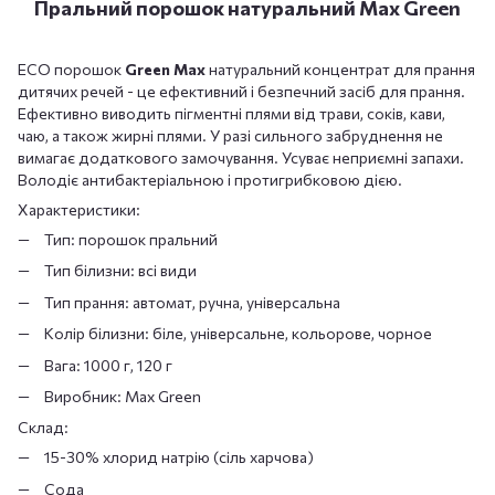
Пральний порошок натуральний Max Green
ЕСО порошок
Green Max
натуральний концентрат для прання
дитячих речей - це ефективний і безпечний засіб для прання.
Ефективно виводить пігментні плями від трави, соків, кави,
чаю, а також жирні плями. У разі сильного забруднення не
вимагає додаткового замочування. Усуває неприємні запахи.
Володіє антибактеріальною і протигрибковою дією.
Характеристики:
Тип: порошок пральний
Тип білизни: всі види
Тип прання: автомат, ручна, універсальна
Колір білизни: біле, універсальне, кольорове, чорное
Вага: 1000 г, 120 г
Виробник: Max Green
Склад:
15-30% хлорид натрію (сіль харчова)
Сода