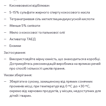
Кисневовмісні відбілювач
5-15% сульфати жирного спирту кокосового масла
Тетранатриевая сіль метилглициндиуксусной кислоти
Менше 5% силікати
Мило з кокосової та пальмової олії
Активатор ТАЕД
Ензими
Застосування:
Використовуйте мірну ємність, що знаходиться в коробці.
Дотримуйтесь рекомендацій виробника на ярликах речей
про спосіб і кількості циклів прання.
Умови зберігання:
Зберігати в сухому, захищеному від прямих сонячних
променів місці, при температурі від 0 °C до +30 °С,
окремо від харчових продуктів, у місцях, недоступних для
дітей і тварин.