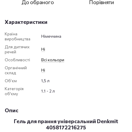
До обраного
Порівняти
Характеристики
Країна
Німеччина
виробництва
Для дитячих
Ні
речей
Особливості
Всі кольори
Органічний
Ні
склад
Обʼєм
1,5 л
Категорія
1.1 - 2 л
об'єму
Опис
Гель для прання універсальний Denkmit
4058172216275