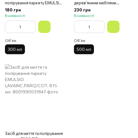
полірування паркету EMULSIO
дерев’яними меблями
MANGIAPOLVERE PAVIMEN
PRONTO ALOE VERA TRIGGER
180 грн
230 грн
PARQUET 300 мл
500 мл
В наявності
В наявності
Обʼєм
Обʼєм
300 мл
500 мл
Засіб для миття та полірування