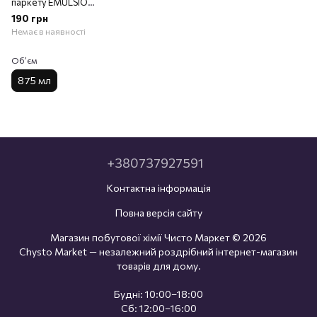
паркету EMULSIO
LAVAINC.PARQ/COT. 875 мл.
190 грн
Немає в наявності
Обʼєм
875 мл
+380737927591
Контактна інформація
Повна версія сайту
Магазин побутової хімії Чисто Маркет © 2026
Chysto Market — незалежний роздрібний інтернет-магазин
товарів для дому.
Будні: 10:00–18:00
Сб: 12:00–16:00