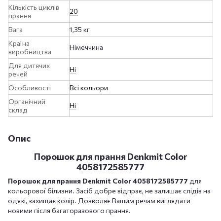
Кількість циклів
20
прання
Вага
1,35 кг
Країна
Німеччина
виробництва
Для дитячих
Ні
речей
Особливості
Всі кольори
Органічний
Ні
склад
Опис
Порошок для прання Denkmit Color
4058172585777
Порошок для прання Denkmit Color 4058172585777
для
кольорової білизни. Засіб добре відпрає, не залишає слідів на
одязі, захищає колір. Дозволяє Вашим речам виглядати
новими після багаторазового прання.