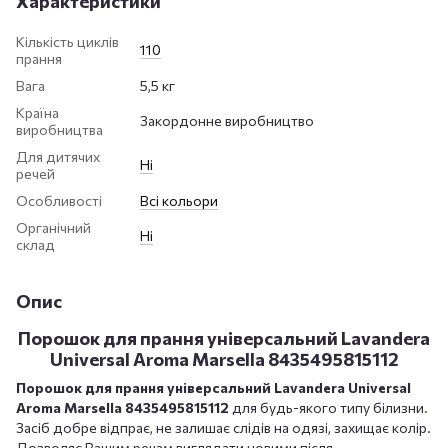
Характеристики
Кількість циклів
110
прання
Вага
5,5 кг
Країна
Закордонне виробництво
виробництва
Для дитячих
Ні
речей
Особливості
Всі кольори
Органічний
Ні
склад
Опис
Порошок для прання універсальний Lavandera
Universal Aroma Marsella 8435495815112
Порошок для прання універсальний Lavandera Universal
Aroma Marsella 8435495815112
для будь-якого типу білизни.
Засіб добре відпрає, не залишає слідів на одязі, захищає колір.
Дозволяє Вашим речам виглядати новими після