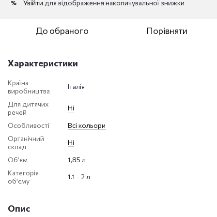
Увійти
для відображення накопичувальної знижки
%
До обраного
Порівняти
Характеристики
Країна
Італія
виробництва
Для дитячих
Ні
речей
Особливості
Всі кольори
Органічний
Ні
склад
Обʼєм
1,85 л
Категорія
1.1 - 2 л
об'єму
Опис