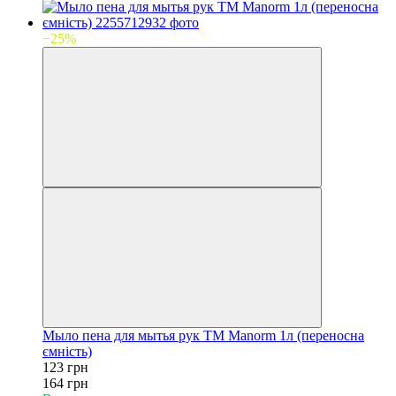
−25%
Мыло пена для мытья рук ТМ Manorm 1л (переносна
ємність)
123 грн
164 грн