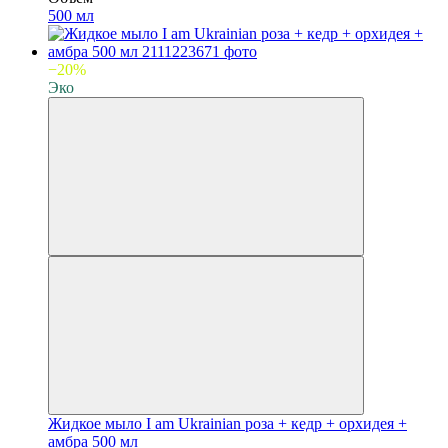
500 мл
−20%
Эко
Жидкое мыло I am Ukrainian роза + кедр + орхидея +
амбра 500 мл