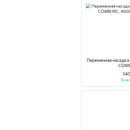
Переменная насадка
COMB
340
В на