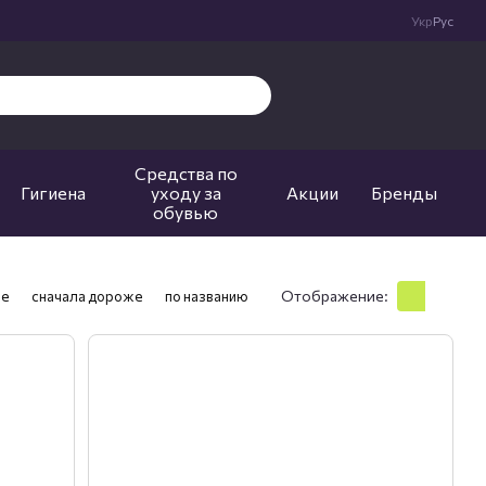
Укр
Рус
Средства по
Гигиена
уходу за
Акции
Бренды
обувью
Отображение:
ле
сначала дороже
по названию