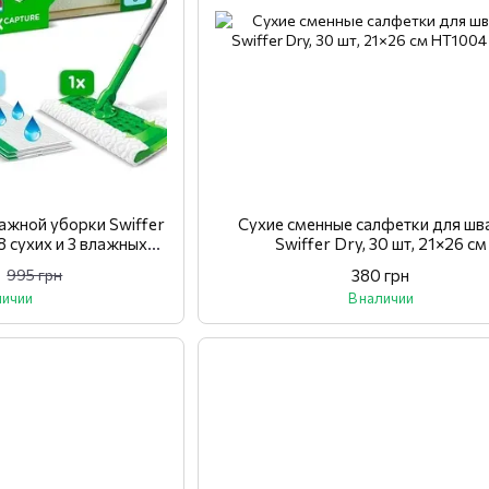
лажной уборки Swiffer
Сухие сменные салфетки для ш
8 сухих и 3 влажных
Swiffer Dry, 30 шт, 21×26 см
еток)
380 грн
995 грн
личии
В наличии