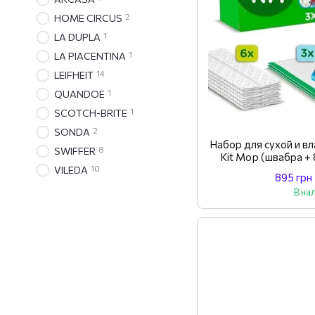
2
HOME CIRCUS
1
LA DUPLA
1
LA PIACENTINA
14
LEIFHEIT
1
QUANDOE
1
SCOTCH-BRITE
2
SONDA
Набор для сухой и в
8
SWIFFER
Kit Mop (швабра + 
салф
10
VILEDA
895 грн
В на