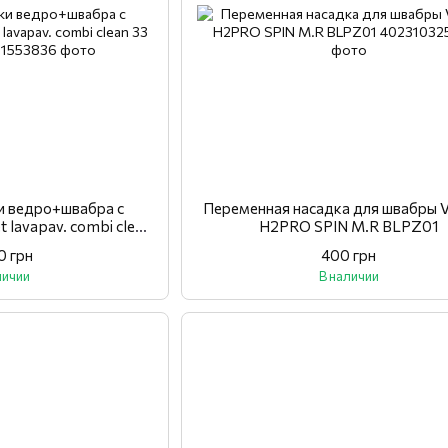
и ведро+швабра с
Переменная насадка для швабры 
 lavapav. combi clean
H2PRO SPIN M.R BLPZ01
m set
0 грн
400 грн
личии
В наличии