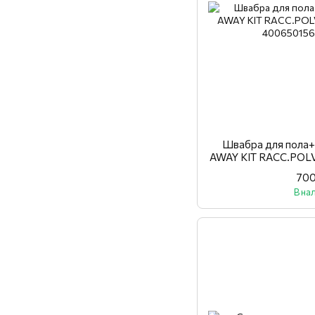
Швабра для пола
AWAY KIT RACC.POL
700
В на