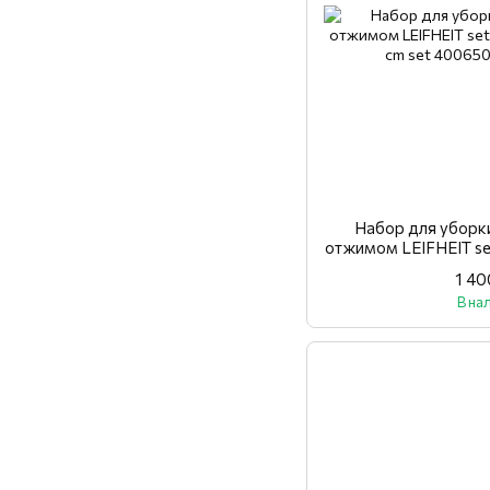
Набор для уборк
отжимом LEIFHEIT set
33 c
1 40
В на