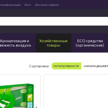
ая информация
Блог
Договор оферты
Ароматизация и
Хозяйственные
ECO средства
вежесть воздуха
товары
(органические)
Сортировка:
по популярности
сначала дешев