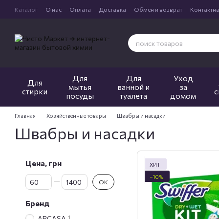
Перейти к основному контенту
Каталог
О нас
Оплата
Доставка
Обмен и возврат
Контактн
Для
Для
Уход
Для
мытья
ванной и
за
стирки
с
посуды
туалета
домом
Главная
Хозяйственные товары
Швабры и насадки
Швабры и насадки
Цена, грн
ХИТ
−10%
От Цена, грн
До Цена, грн
OK
Бренд
1
ARCASA