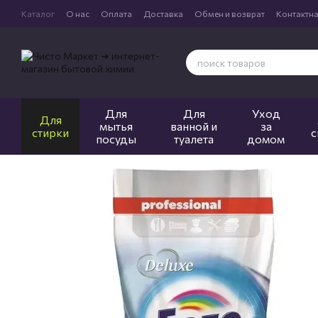
Перейти к основному контенту
Каталог
О нас
Оплата
Доставка
Обмен и возврат
Контактн
Для
Для
Уход
Для
мытья
ванной и
за
стирки
с
посуды
туалета
домом