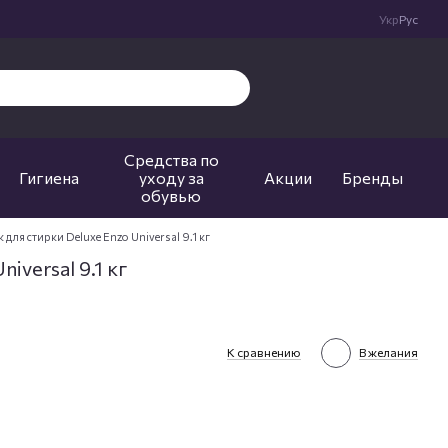
Укр
Рус
Средства по
Гигиена
уходу за
Акции
Бренды
обувью
для стирки Deluxe Enzo Universal 9.1 кг
versal 9.1 кг
К сравнению
В желания