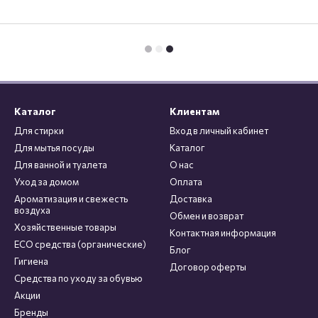
Каталог
Клиентам
Для стирки
Вход в личный кабинет
Для мытья посуды
Каталог
Для ванной и туалета
О нас
Уход за домом
Оплата
Ароматизация и свежесть
Доставка
воздуха
Обмен и возврат
Хозяйственные товары
Контактная информация
ECO средства (органические)
Блог
Гигиена
Договор оферты
Средства по уходу за обувью
Акции
Бренды