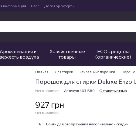
ая информация
Блог
Договор оферты
Ароматизация и
Хозяйственные
ECO средства
вежесть воздуха
товары
(органические)
Главная
Для стирки
Стиральные порошки
Порошок 
Порошок для стирки Deluxe Enzo Uni
Нет в наличии
Артикул: 4631580
Оставить отзыв
927 грн
Нет в наличии
Войти
для отображения накопительной скидки
%