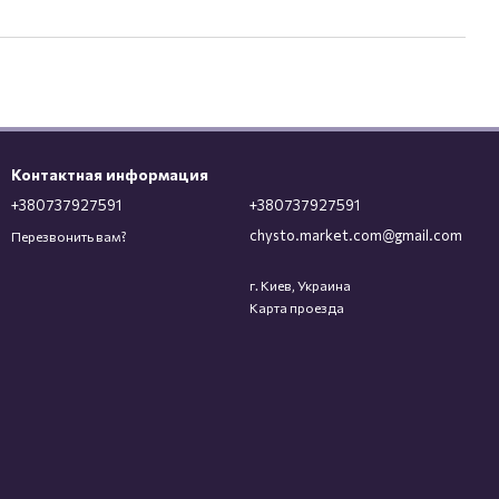
Контактная информация
+380737927591
+380737927591
chysto.market.com@gmail.com
Перезвонить вам?
г. Киев, Украина
Карта проезда