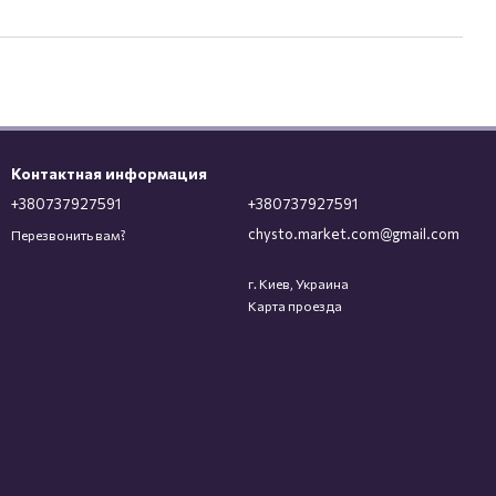
Контактная информация
+380737927591
+380737927591
chysto.market.com@gmail.com
Перезвонить вам?
г. Киев, Украина
Карта проезда