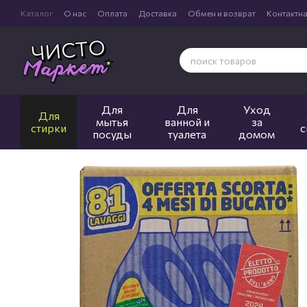
Перейти к основному контенту
Каталог
О нас
Оплата
Доставка
Обмен и возврат
Контактн
Для
Для
Уход
Для
мытья
ванной и
за
стирки
с
посуды
туалета
домом