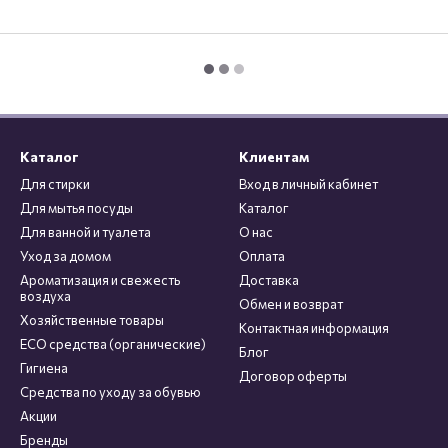
Каталог
Клиентам
Для стирки
Вход в личный кабинет
Для мытья посуды
Каталог
Для ванной и туалета
О нас
Уход за домом
Оплата
Ароматизация и свежесть
Доставка
воздуха
Обмен и возврат
Хозяйственные товары
Контактная информация
ECO средства (органические)
Блог
Гигиена
Договор оферты
Средства по уходу за обувью
Акции
Бренды