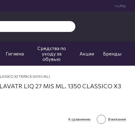
Укр
Рус
Средства по
Гигиена
уходу за
Акции
Бренды
обувью
CLASSICO X3 TRIPACK (4050 ML)
LAVATR LIQ 27 MIS ML. 1350 CLASSICO X3
К сравнению
В желания