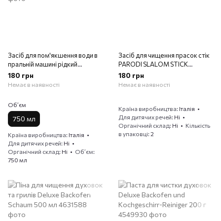
Засіб для пом'якшення води в
Засіб для чищення прасок стік
пральній машині рідкий
PARODI SLALOM STICK
CHANTECLAIR NOCAL
ANTICAL.FERRO 2 шт.
180 грн
180 грн
ANTICAL.GEL 3in1 750 мл.
Немає в наявності
Немає в наявності
Обʼєм
Країна виробництва
Італія
Для дитячих речей
Ні
750 мл
Органічний склад
Ні
Кількість
в упаковці
2
Країна виробництва
Італія
Для дитячих речей
Ні
Органічний склад
Ні
Обʼєм
750 мл