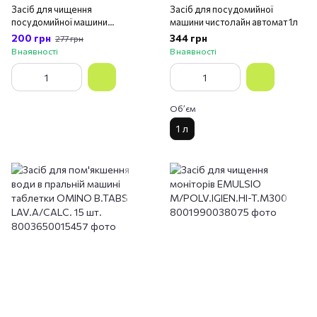
Засіб для чищення
Засіб для посудомийної
посудомийної машини
машини чистолайн автомат 1л
таблетки PRIL CURA
200 грн
344 грн
277 грн
LAVAST.TABS 3 шт.
В наявності
В наявності
Обʼєм
1 л