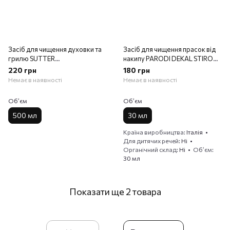
Засіб для чищення духовки та
Засіб для чищення прасок від
грилю SUTTER
накипу PARODI DEKAL STIRO
PROF.TERGIFORNO 500 мл.
DECALCIF. 2X20 мл.
220 грн
180 грн
Немає в наявності
Немає в наявності
Обʼєм
Обʼєм
500 мл
30 мл
Країна виробництва
Італія
Для дитячих речей
Ні
Органічний склад
Ні
Обʼєм
30 мл
Показати ще 2 товара