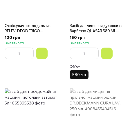
Освіжувач в холодильник
Засіб для чищення духовки та
RELEVI DEOD FRIGO
барбекю QUASAR 580 ML
ASSORBIODORI 40 г.
VAPOS FORNI E BARBEQUE
100 грн
160 грн
В наявності
В наявності
Обʼєм
580 мл