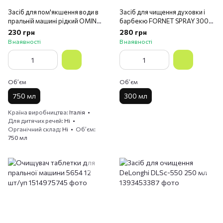
Засіб для пом'якшення води в
Засіб для чищення духовки і
пральній машині рідкий OMINO
барбекю FORNET SPRAY 300
B.GEL LAV.A/CALC.750 мл.
мл.
230 грн
280 грн
В наявності
В наявності
Обʼєм
Обʼєм
750 мл
300 мл
Країна виробництва
Італія
Для дитячих речей
Ні
Органічний склад
Ні
Обʼєм
750 мл