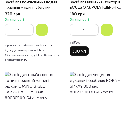
Засіб для пом'якшення води в
Засіб для чищення моніторів
пральній машині таблетки
EMULSIO M/POLV.IGIEN.HI-
OMINO B.TABS LAV.A/CALC. 15
T.M300
230 грн
180 грн
шт.
В наявності
В наявності
Обʼєм
Країна виробництва
Італія
Для дитячих речей
Ні
300 мл
Органічний склад
Ні
Кількість
в упаковці
15