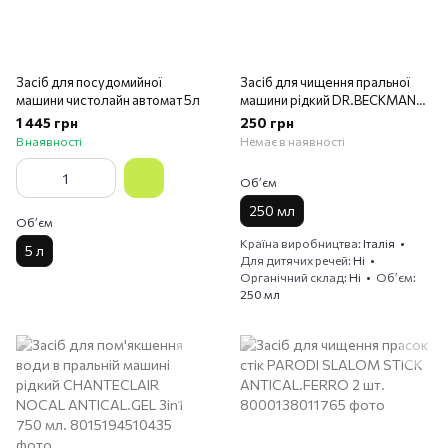
Засіб для посудомийної
Засіб для чищення пральної
машини чистолайн автомат 5л
машини рідкий DR.BECKMANN
CURA LAV. 250 мл.
1 445 грн
250 грн
В наявності
Немає в наявності
Обʼєм
250 мл
Обʼєм
Країна виробництва
Італія
5 л
Для дитячих речей
Ні
Органічний склад
Ні
Обʼєм
250 мл