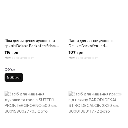
Піна для чищення духовок та
Паста для чистки духовок
грилів Deluxe Backofen Schaum
Deluxe Backofen und
500 мл
Kochgeschirr-Reiniger 200 г
116 грн
107 грн
Немає в наявності
Немає в наявності
Обʼєм
500 мл