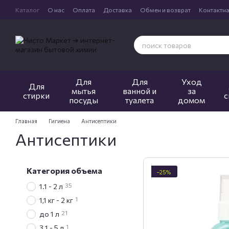
Перейти к основному контенту
Каталог
О нас
Оплата
Доставка
Обмен и возврат
Контактн
Для
Для
Уход
Для
мытья
ванной и
за
стирки
с
посуды
туалета
домом
Главная
Гигиена
Антисептики
Антисептики
Категория объема
−25%
35
1.1 - 2 л
1
1,1 кг - 2 кг
21
до 1 л
1
3.1 - 5 л