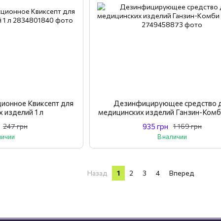
ионное Квиксепт для
Дезинфицирующее средство 
 изделий 1 л
медицинских изделий Ганзин-Ко
1л
935 грн
247 грн
1 169 грн
личии
В наличии
Назад
1
2
3
4
Вперед