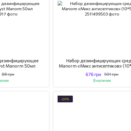
й дезинфицирующее
Набор дезинфицирующих сред
yst Manorm 50мл
Manorm «Микс антисептиков» (10
676 грн
88 грн
901 грн
личии
В наличии
−20%