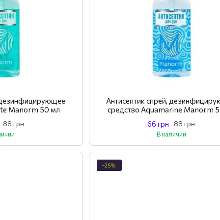
, дезинфицирующее
Антисептик спрей, дезинфицир
ite Manorm 50 мл
средство Aquamarine Manorm 5
66 грн
88 грн
88 грн
личии
В наличии
−25%