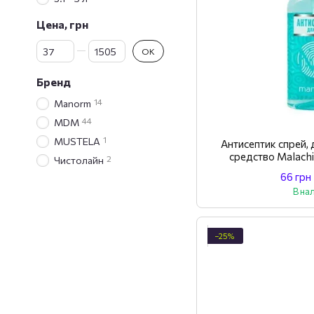
Цена, грн
От Цена, грн
До Цена, грн
OK
Бренд
14
Manorm
44
MDM
1
MUSTELA
Антисептик спрей
средство Malach
2
Чистолайн
66 грн
В на
−25%