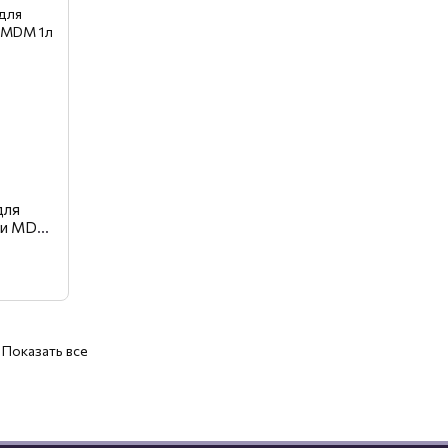
для
мби MDM
Показать все