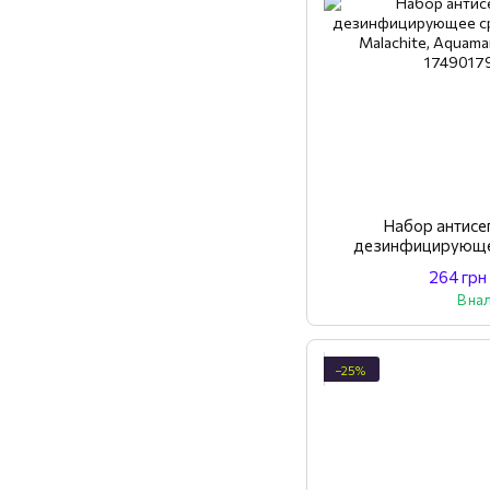
Набор антисе
дезинфицирующее
Crystal, Malachite,
264 грн
В на
−25%