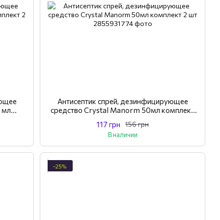
ующее
Антисептик спрей, дезинфицирующее
 мл
средство Crystal Manorm 50мл комплект
2 шт
117 грн
156 грн
В наличии
−25%