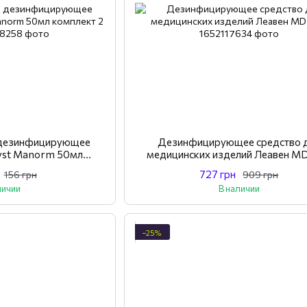
й дезинфицирующее
Дезинфицирующее средство 
yst Manorm 50мл
медицинских изделий Леавен M
кт 2 шт
727 грн
156 грн
909 грн
личии
В наличии
−25%