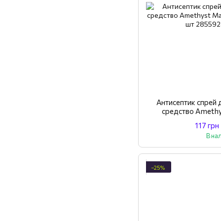
Антисептик спре
средство Ameth
компле
117 грн
В на
−25%