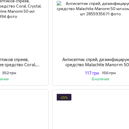
птиков спреев,
Антисептик спрей, дезинфицир
 средство Coral,
средство Malachite Manorm 50
 Aquamarine Manorm 50
комплект 2 шт
117 грн
352 грн
156 грн
мл
личии
В наличии
−25%