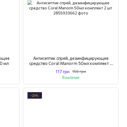
ующее
Антисептик спрей, дезинфицирующее
0 мл
средство Coral Manorm 50мл комплект 2
шт
117 грн
156 грн
В наличии
−25%