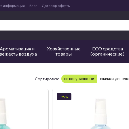
ая информация
Блог
Договор оферты
Ароматизация и
Хозяйственные
ECO средства
вежесть воздуха
товары
(органические)
Сортировка:
по популярности
сначала дешев
−25%