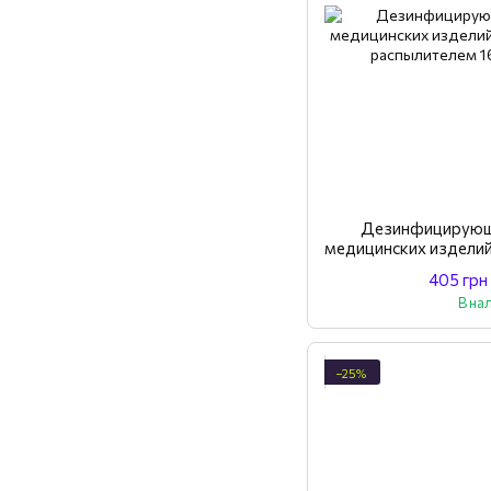
Дезинфицирующ
медицинских издели
распы
405 грн
В на
−25%