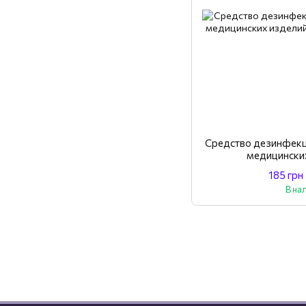
Средство дезинфекц
медицинских
185 грн
В на