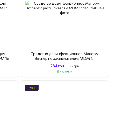
для
Средство дезинфекционное Манорм
DM 1л
Эксперт с распылителем MDM 1л
284 грн
355 грн
В наличии
−20%