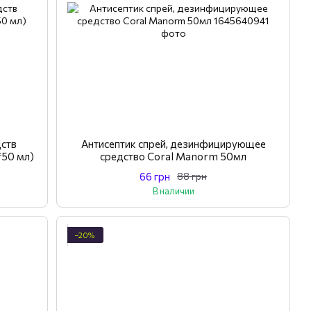
ств
Антисептик спрей, дезинфицирующее
*50 мл)
средство Coral Manorm 50мл
66 грн
88 грн
В наличии
−20%