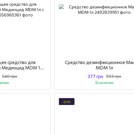
ее средство для
Средство дезинфекционное Ма
й Медиоцид MDM 1л с
MDM 1л
лителем
377 грн
540 грн
503 грн
личии
В наличии
−20%