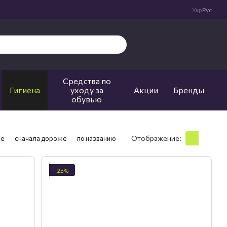
Укр
Рус
Средства по
Гигиена
уходу за
Акции
Бренды
обувью
Отображение:
ле
сначала дороже
по названию
−25%