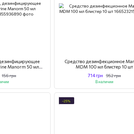
, дезинфицирующее
Средство дезинфекционное Ma
rine Manorm 50 мл
MDM 100 мл блистер 10 шт
кт 2 шт
714 грн
156 грн
952 грн
личии
В наличии
−25%