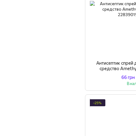
Антисептик спре
средство Ameth
66 грн
В на
−25%