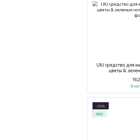
UIU средство для м
цветы & зелен
162
В на
−30%
ЭКО