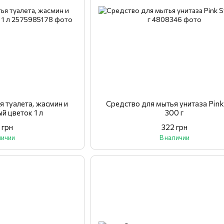
я туалета, жасмин и
Средство для мытья унитаза Pink
й цветок 1 л
300 г
 грн
322 грн
личии
В наличии