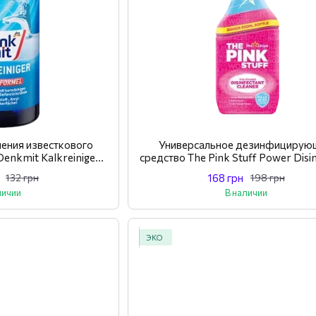
ления известкового
Универсальное дезинфицирую
Denkmit Kalkreiniger
средство The Pink Stuff Power Disi
к, 500 мл
Cleaner 850 мл
168 грн
132 грн
198 грн
личии
В наличии
ЭКО