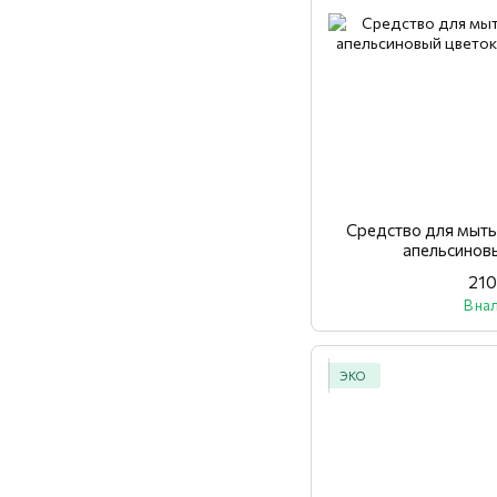
Средство для мыть
апельсиновы
210
В на
ЭКО