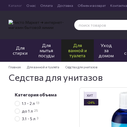
Перейти к основному контенту
Каталог
О нас
Оплата
Доставка
Обмен и возврат
Контактн
Для
Для
Уход
Для
мытья
ванной и
за
стирки
с
посуды
туалета
домом
Главная
Для ванной и туалета
Седства для унитазов
Седства для унитазов
Категория объема
ХИТ
−24%
13
1.1 - 2 л
25
до 1 л
3
3.1 - 5 л