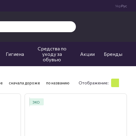
Укр
Рус
Средства по
Гигиена
уходу за
Акции
Бренды
обувью
Отображение:
ле
сначала дороже
по названию
ЭКО