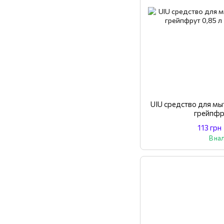
UIU средство для мы
грейпфр
113 грн
В на