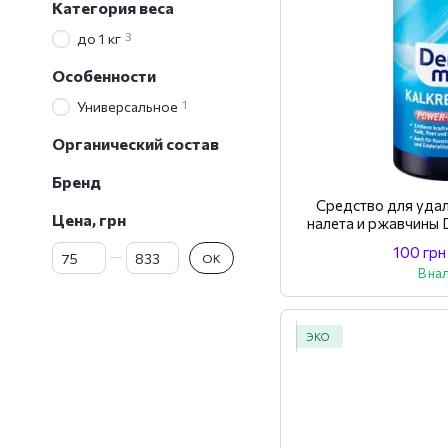
Категория веса
3
до 1 кг
Особенности
1
Универсальное
Органический состав
Бренд
Средство для уда
Цена, грн
налета и ржавчины 
Антикаль
От Цена, грн
До Цена, грн
100 грн
OK
В на
ЭКО