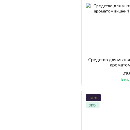
Средство для мытья
ароматом
210
В на
−20%
ЭКО