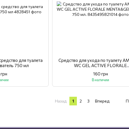
редство для туалета
Средство для ухода по туалету A
иватель 750 мл
WC GEL ACTIVE FLORALE
MENTA&GELSOMIN 750 мл
 грн
160 грн
личии
В наличии
Назад
1
2
3
Вперед
П