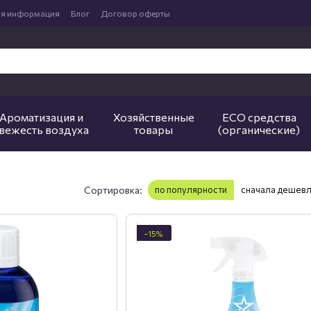
ая информация
Блог
Договор оферты
Ароматизация и
Хозяйственные
ECO средства
вежесть воздуха
товары
(органические)
Сортировка:
по популярности
сначала дешев
−15%