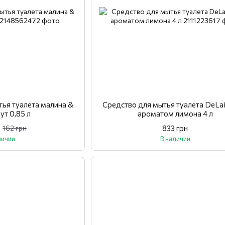
тья туалета малина &
Средство для мытья туалета DeLa
ут 0,85 л
ароматом лимона 4 л
833 грн
162 грн
личии
В наличии