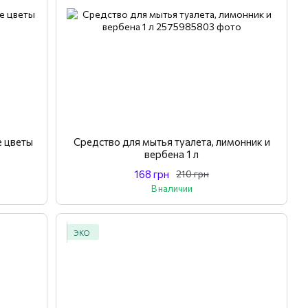
е цветы
Средство для мытья туалета, лимонник и
вербена 1 л
168 грн
210 грн
В наличии
ЭКО