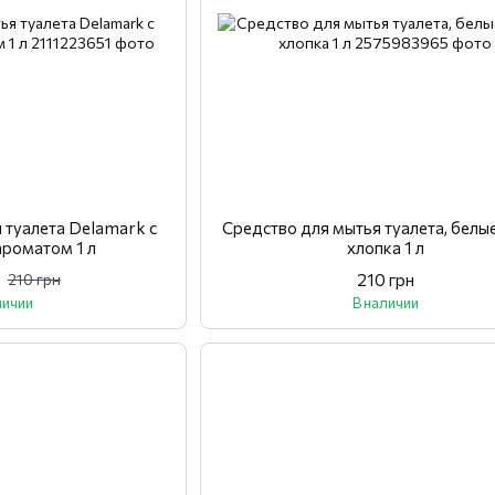
 туалета Delamark с
Средство для мытья туалета, белы
ароматом 1 л
хлопка 1 л
210 грн
210 грн
личии
В наличии