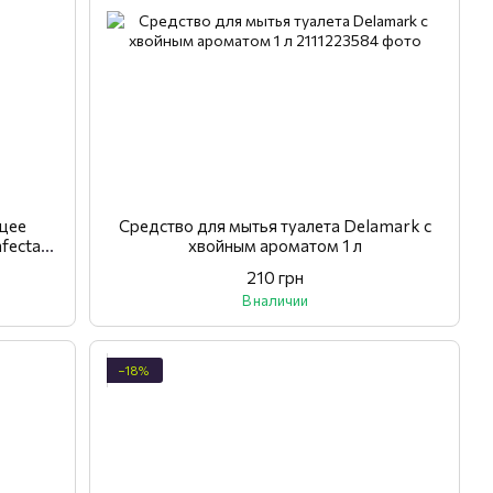
щее
Средство для мытья туалета Delamark с
nfectant
хвойным ароматом 1 л
210 грн
В наличии
−18%