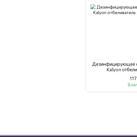
Дезинфицирующее с
Kalyon отбел
117
В на