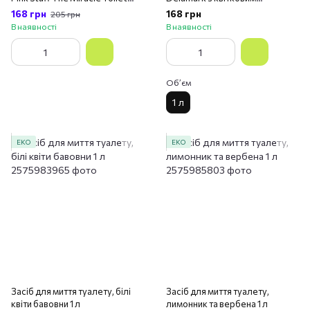
Cleaner 750 мл
ароматом 1 л
168 грн
168 грн
205 грн
В наявності
В наявності
Обʼєм
1 л
ЕКО
ЕКО
Засіб для миття туалету, білі
Засіб для миття туалету,
квіти бавовни 1 л
лимонник та вербена 1 л