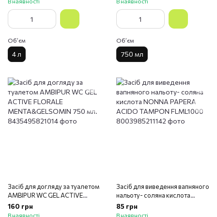
В наявності
В наявності
Обʼєм
Обʼєм
4 л
750 мл
Засіб для догляду за туалетом
Засіб для виведення вапняного
AMBIPUR WC GEL ACTIVE
нальоту- соляна кислота
FLORALE MENTA&GELSOMIN
NONNA PAPERA ACIDO
160 грн
85 грн
750 мл.
TAMPON FLML1000
В наявності
В наявності