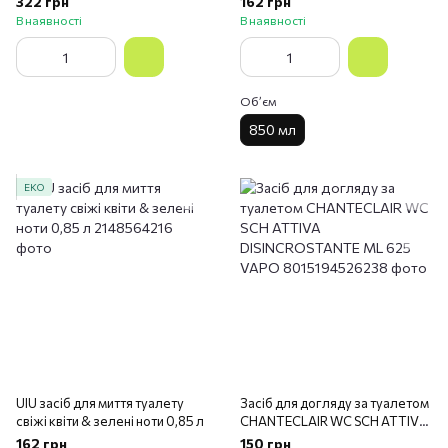
322 грн
162 грн
В наявності
В наявності
Обʼєм
850 мл
ЕКО
UIU засіб для миття туалету
Засіб для догляду за туалетом
свіжі квіти & зелені ноти 0,85 л
CHANTECLAIR WC SCH ATTIVA
DISINCROSTANTE ML 625
162 грн
150 грн