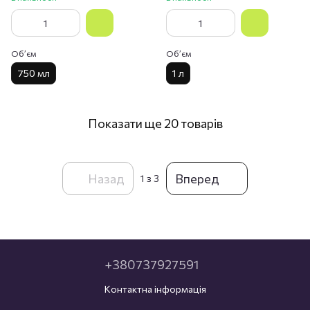
Обʼєм
Обʼєм
750 мл
1 л
Показати ще 20 товарів
Назад
Вперед
1
з 3
+380737927591
Контактна інформація