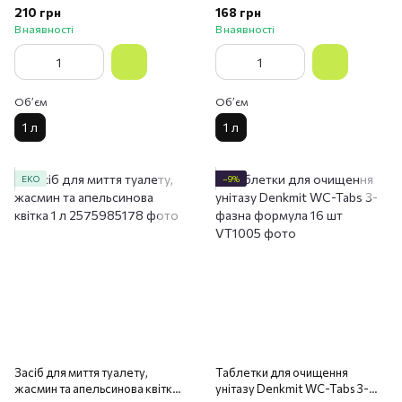
210 грн
168 грн
В наявності
В наявності
Обʼєм
Обʼєм
1 л
1 л
ЕКО
−9%
Засіб для миття туалету,
Таблетки для очищення
жасмин та апельсинова квітка 1
унітазу Denkmit WC-Tabs 3-