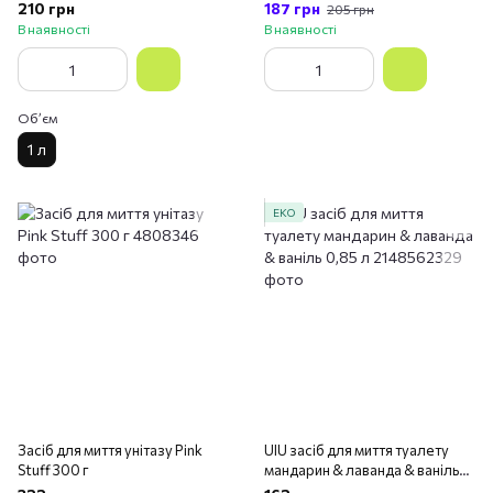
л
фазна формула 16 шт
210 грн
187 грн
205 грн
В наявності
В наявності
Обʼєм
1 л
ЕКО
Засіб для миття унітазу Pink
UIU засіб для миття туалету
Stuff 300 г
мандарин & лаванда & ваніль
0,85 л