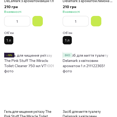
DeLaMark з ароматом вишні 1 л
Delamark з ароматом лимона 1
л
210 грн
210 грн
В наявності
В наявності
Обʼєм
Обʼєм
1 л
1 л
−18%
ЕКО
Гель для чищення унітазу The
Засіб для миття туалету
Pink Stuff The Miracle Toilet
Delamark з квітковим