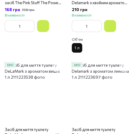
засіб The Pink Stuff The Power
Delamark з хвойним ароматом 1
Disinfectant Cleaner 850 мл
л
168 грн
210 грн
198 грн
В наявності
В наявності
Обʼєм
1 л
ЕКО
ЕКО
Засіб для миття туалету
Засіб для миття туалету