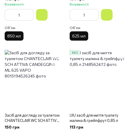
VAPO
В наявності
В наявності
Обʼєм
Обʼєм
850 мл
625 мл
ЕКО
Засіб для догляду за туалетом
UIU засіб для миття туалету
CHANTECLAIR WC SCH ATTIVA
малина & грейпфрут 0,85 л
CANDEGGINA ML 625 VAPO
150 грн
113 грн