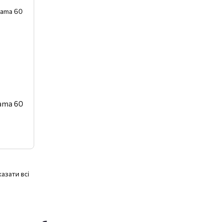
Gama 60
азати всі