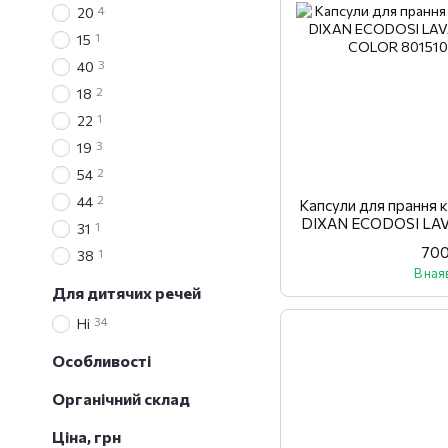
4
20
1
15
3
40
2
18
1
22
3
19
2
54
2
44
Капсули для прання 
DIXAN ECODOSI LAV
1
31
CO
700
1
38
В ная
Для дитячих речей
34
Ні
Особливості
Органічний склад
Ціна, грн