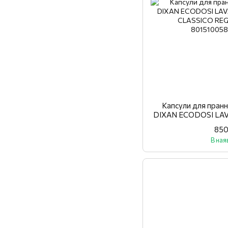
Капсули для прання
DIXAN ECODOSI LAV
CLASSICO RE
850
В ная