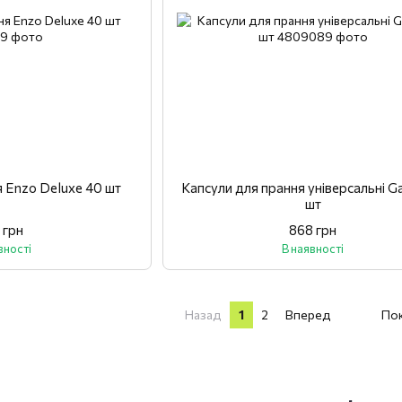
я Enzo Deluxe 40 шт
Капсули для прання універсальні 
шт
 грн
868 грн
вності
В наявності
Назад
1
2
Вперед
Пок