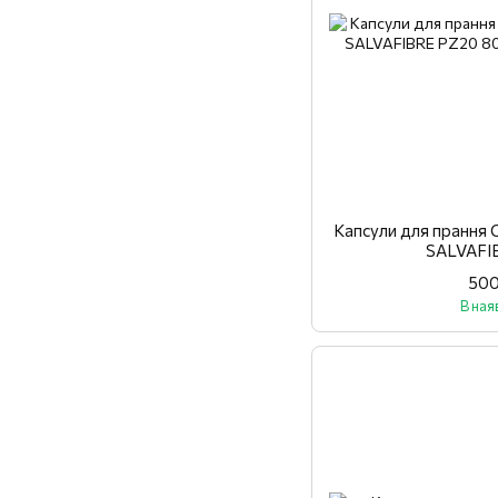
Капсули для пранн
SALVAFI
500
В ная