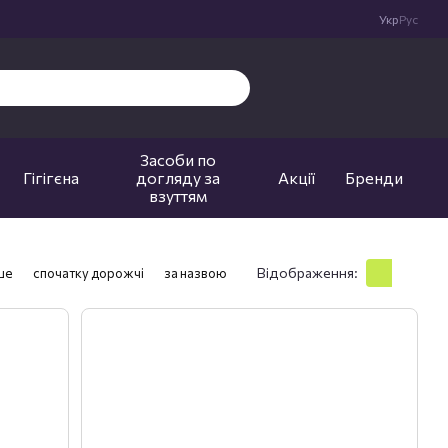
Укр
Рус
Засоби по
Гігігєна
догляду за
Акції
Бренди
взуттям
Відображення:
ше
спочатку дорожчі
за назвою