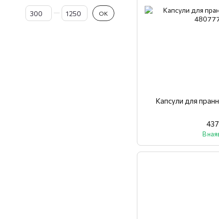
Від Ціна, грн
До Ціна, грн
ОК
Капсули для пранн
437
В ная