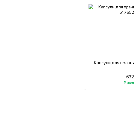
Капсули для пранн
632
В ная