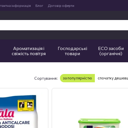
тактна інформація
Блог
Договір оферти
Ароматизація і
Господарські
ECO засоби
свіжість повітря
товари
(органічні)
Сортування:
за популярністю
спочатку дешев