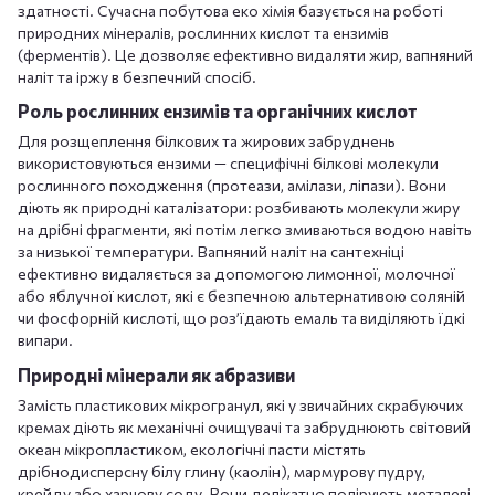
здатності. Сучасна побутова еко хімія базується на роботі
природних мінералів, рослинних кислот та ензимів
(ферментів). Це дозволяє ефективно видаляти жир, вапняний
наліт та іржу в безпечний спосіб.
Роль рослинних ензимів та органічних кислот
Для розщеплення білкових та жирових забруднень
використовуються ензими — специфічні білкові молекули
рослинного походження (протеази, амілази, ліпази). Вони
діють як природні каталізатори: розбивають молекули жиру
на дрібні фрагменти, які потім легко змиваються водою навіть
за низької температури. Вапняний наліт на сантехніці
ефективно видаляється за допомогою лимонної, молочної
або яблучної кислот, які є безпечною альтернативою соляній
чи фосфорній кислоті, що роз’їдають емаль та виділяють їдкі
випари.
Природні мінерали як абразиви
Замість пластикових мікрогранул, які у звичайних скрабуючих
кремах діють як механічні очищувачі та забруднюють світовий
океан мікропластиком, екологічні пасти містять
дрібнодисперсну білу глину (каолін), мармурову пудру,
крейду або харчову соду. Вони делікатно полірують металеві