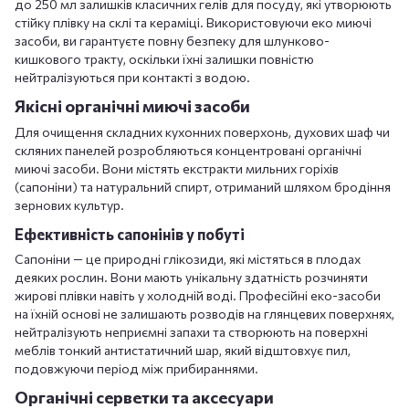
до 250 мл залишків класичних гелів для посуду, які утворюють
стійку плівку на склі та кераміці. Використовуючи еко миючі
засоби, ви гарантуєте повну безпеку для шлунково-
кишкового тракту, оскільки їхні залишки повністю
нейтралізуються при контакті з водою.
Якісні органічні миючі засоби
Для очищення складних кухонних поверхонь, духових шаф чи
скляних панелей розробляються концентровані органічні
миючі засоби. Вони містять екстракти мильних горіхів
(сапоніни) та натуральний спирт, отриманий шляхом бродіння
зернових культур.
Ефективність сапонінів у побуті
Сапоніни — це природні глікозиди, які містяться в плодах
деяких рослин. Вони мають унікальну здатність розчиняти
жирові плівки навіть у холодній воді. Професійні еко-засоби
на їхній основі не залишають розводів на глянцевих поверхнях,
нейтралізують неприємні запахи та створюють на поверхні
меблів тонкий антистатичний шар, який відштовхує пил,
подовжуючи період між прибираннями.
Органічні серветки та аксесуари