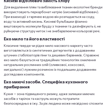
Кисневі відбілювачі замість хлору
Для видалення плям та вибілювання тканин екологічні бренди
використовують перкарбонат натрію (кисневий відбілювач).
При взаємодії з гарячею водою він розпадається на соду,
воду та активний кисень. Кисневі бульбашки фізично
виштовхують молекули бруду з тканини та дезінфікують її, не
руйнуючи структуру ниток і не знебарвлюючи кольорові речі.
Еко мило та його властивості
Класичне тверде чи рідке мило масового маркету часто
виготовляється із синтетичних детергентів з додаванням
штучних стабілізаторів піни та дешевих барвників. Справжнє
еко мило базується на традиційних технологіях омилення
натуральних рослинних олій (оливкової, кокосової,
мигдальної) лужним розчином із подальшим додаванням
доглядових компонентів.
Еко миючі засоби. Специфіка кухонного
прибирання
Кухня — зона підвищеного ризику, адже залишки миючих
засобів з тарілок та каструль можуть потрапити
безпосередньо в їжу. За рік людина може несвідомо спожити