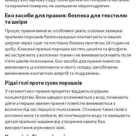
та керамічні поверхні, не залишаючи мікроподряпин.
Еко засоби для прання: безпека для текстилю
та шкіри
Процес прання вимагає особливої уваги, оскільки залишки
пральних порошків безпосередньо контактують із нашою
шкірою через одяг та постільну білизну протягом 24 годин на
добу. Класичні пральні порошки містять цеоліти та фосфати,
які застрягають у волокнах тканин і не вимиваються навіть після
п’яти циклів полоскання. Еко засоби для прання повністю
виключають ці компоненти зі свого складу, запобігаючи
виникненню контактних алергій та подразнень.
Рідкі гелі проти сухих порошків
У сегменті еко-прання пріоритет віддається рідким
концентратам. Вони швидко розчиняються у воді, починають
діяти з перших хвилин прання і повністю вимиваються з
волокон під час першого полоскання. Основою таких гелів є
рослинні мила та силікати, які пом’якшують воду та захищають
деталі пральної машини від утворення накипу без
використання агресивної хімії.