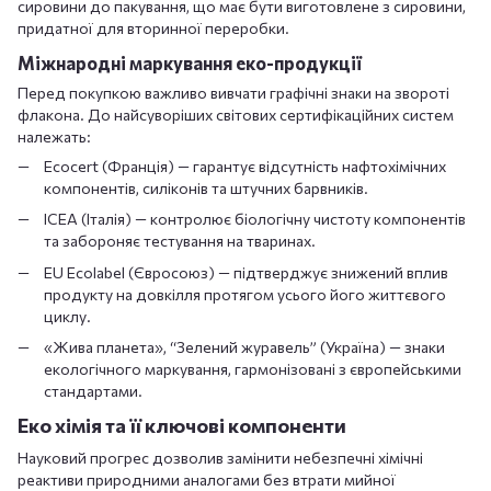
сировини до пакування, що має бути виготовлене з сировини,
придатної для вторинної переробки.
Міжнародні маркування еко-продукції
Перед покупкою важливо вивчати графічні знаки на звороті
флакона. До найсуворіших світових сертифікаційних систем
належать:
Ecocert (Франція) — гарантує відсутність нафтохімічних
компонентів, силіконів та штучних барвників.
ICEA (Італія) — контролює біологічну чистоту компонентів
та забороняє тестування на тваринах.
EU Ecolabel (Євросоюз) — підтверджує знижений вплив
продукту на довкілля протягом усього його життєвого
циклу.
«Жива планета», “Зелений журавель” (Україна) — знаки
екологічного маркування, гармонізовані з європейськими
стандартами.
Еко хімія та її ключові компоненти
Науковий прогрес дозволив замінити небезпечні хімічні
реактиви природними аналогами без втрати мийної