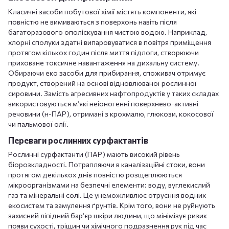
Класичні засоби побутової хімії містять компоненти, які
повністю не вимиваються з поверхонь навіть після
багаторазового ополіскування чистою водою. Наприклад,
хлорні сполуки здатні випаровуватися в повітря приміщення
протягом кількох годин після миття підлоги, створюючи
приховане токсичне навантаження на дихальну систему.
Обираючи еко засоби для прибирання, споживач отримує
продукт, створений на основі відновлюваної рослинної
сировини. Замість агресивних нафтопродуктів у таких складах
використовуються м’які неіоногенні поверхнево-активні
речовини (н-ПАР), отримані з крохмалю, глюкози, кокосової
чи пальмової олії.
Переваги рослинних сурфактантів
Рослинні сурфактанти (ПАР) мають високий рівень
біорозкладності. Потрапляючи в каналізаційні стоки, вони
протягом декількох днів повністю розщеплюються
мікроорганізмами на безпечні елементи: воду, вуглекислий
газ та мінеральні солі. Це унеможливлює отруєння водних
екосистем та замулення ґрунтів. Крім того, вони не руйнують
захисний ліпідний бар’єр шкіри людини, що мінімізує ризик
появи сухості, тріщин чи хімічного подразнення рук під час