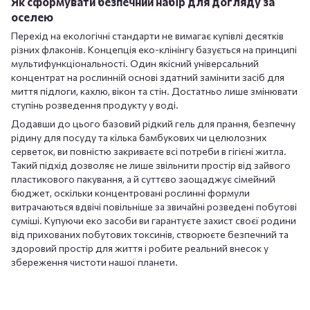
Як сформувати безпечний набір для догляду за
оселею
Перехід на екологічні стандарти не вимагає купівлі десятків
різних флаконів. Концепція еко-клінінгу базується на принципі
мультифункціональності. Один якісний універсальний
концентрат на рослинній основі здатний замінити засіб для
миття підлоги, кахлю, вікон та стін. Достатньо лише змінювати
ступінь розведення продукту у воді.
Додавши до цього базовий рідкий гель для прання, безпечну
рідину для посуду та кілька бамбукових чи целюлозних
серветок, ви повністю закриваєте всі потреби в гігієні житла.
Такий підхід дозволяє не лише звільнити простір від зайвого
пластикового пакування, а й суттєво заощаджує сімейний
бюджет, оскільки концентровані рослинні формули
витрачаються вдвічі повільніше за звичайні розведені побутові
суміші. Купуючи еко засоби ви гарантуєте захист своєї родини
від прихованих побутових токсинів, створюєте безпечний та
здоровий простір для життя і робите реальний внесок у
збереження чистоти нашої планети.