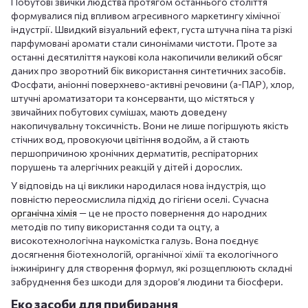
Побутові звички людства протягом останнього століття
формувалися під впливом агресивного маркетингу хімічної
індустрії. Швидкий візуальний ефект, густа штучна піна та різкі
парфумовані аромати стали синонімами чистоти. Проте за
останні десятиліття наукові кола накопичили великий обсяг
даних про зворотний бік використання синтетичних засобів.
Фосфати, аніонні поверхнево-активні речовини (а-ПАР), хлор,
штучні ароматизатори та консерванти, що містяться у
звичайних побутових сумішах, мають доведену
накопичувальну токсичність. Вони не лише погіршують якість
стічних вод, провокуючи цвітіння водойм, а й стають
першопричиною хронічних дерматитів, респіраторних
порушень та алергічних реакцій у дітей і дорослих.
У відповідь на ці виклики народилася нова індустрія, що
повністю переосмислила підхід до гігієни оселі. Сучасна
органічна хімія
— це не просто повернення до народних
методів по типу використання соди та оцту, а
високотехнологічна наукомістка галузь. Вона поєднує
досягнення біотехнологій, органічної хімії та екологічного
інжинірингу для створення формул, які розщеплюють складні
забруднення без шкоди для здоров’я людини та біосфери.
Еко засоби для прибирання