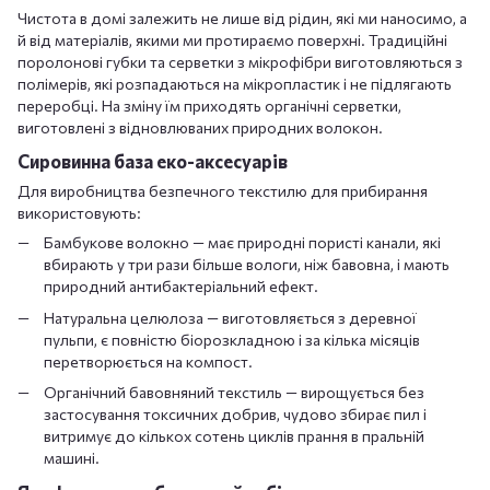
Чистота в домі залежить не лише від рідин, які ми наносимо, а
й від матеріалів, якими ми протираємо поверхні. Традиційні
поролонові губки та серветки з мікрофібри виготовляються з
полімерів, які розпадаються на мікропластик і не підлягають
переробці. На зміну їм приходять органічні серветки,
виготовлені з відновлюваних природних волокон.
Сировинна база еко-аксесуарів
Для виробництва безпечного текстилю для прибирання
використовують:
Бамбукове волокно — має природні пористі канали, які
вбирають у три рази більше вологи, ніж бавовна, і мають
природний антибактеріальний ефект.
Натуральна целюлоза — виготовляється з деревної
пульпи, є повністю біорозкладною і за кілька місяців
перетворюється на компост.
Органічний бавовняний текстиль — вирощується без
застосування токсичних добрив, чудово збирає пил і
витримує до кількох сотень циклів прання в пральній
машині.