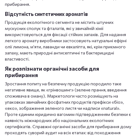
прибирання.
Відсутність синтетичних ароматів
Продукція екологічного сегмента не містить штучних
мускусних сполук та фталатів, які у звичайній хімії
використовуються для фіксації стійких запахів. Для надання
легкого аромату виробники застосовують натуральні ефірні
олії лимона, м’яти, лаванди чи евкаліпта, які, крім приємного
запаху, мають природні антисептичні та бактерицидні
властивості.
Як розпізнати органічні засоби для
прибирання
Зростання попиту на безпечну продукцію породило таке
негативне явище, як «грінвошинг» (зелене прання, введення
споживача в оману). Маркетологи часто розміщують на
упаковках звичайних фосфатних продуктів префікси «біо»,
«еко», зображення зеленого листя чи надписи «natural».
Проте єдиним юридично вагомим підтвердженням безпеки є
наявність міжнародних або національних екологічних
сертифікатів. Справжні органічні засоби для прибирання дому
проходять суворий аудит на всіх етапах: від походження