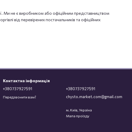
мії. Ми не є виробником або офіційним представництвом
оргівлі від перевірених постачальників та офіційних
Контактна інформація
+380737927591
+380737927591
chysto.market.com@gmail.com
Передзвонити вам?
м. Київ, Україна
Мапа проїзду