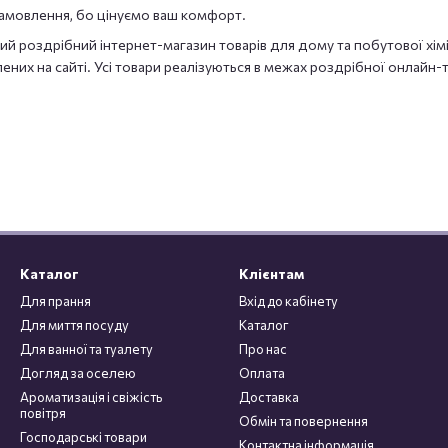
мовлення, бо цінуємо ваш комфорт.
ий роздрібний інтернет-магазин товарів для дому та побутової хі
них на сайті. Усі товари реалізуються в межах роздрібної онлайн-т
Каталог
Клієнтам
Для прання
Вхід до кабінету
Для миття посуду
Каталог
Для ванної та туалету
Про нас
Догляд за оселею
Оплата
Ароматизація і свіжість
Доставка
повітря
Обмін та повернення
Господарські товари
Контактна інформація