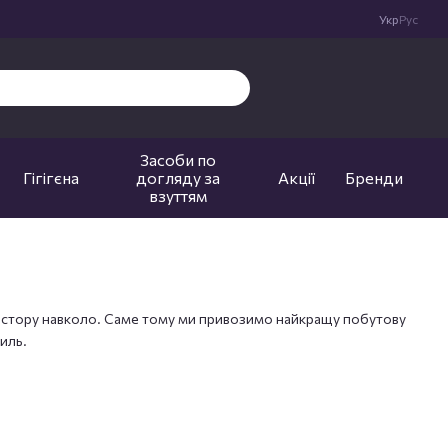
Укр
Рус
Засоби по
Гігігєна
догляду за
Акції
Бренди
взуттям
простору навколо. Саме тому ми привозимо найкращу побутову
силь.