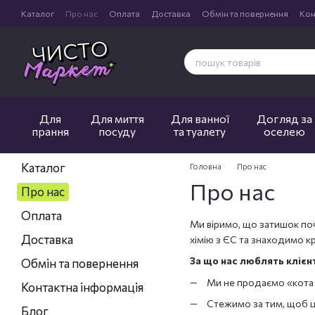
Перейти до основного контенту
Каталог
Про нас
Оплата
Доставка
Обмін та повернення
Кон
Для
Для миття
Для ванної
Догляд за
прання
посуду
та туалету
оселею
Каталог
Головна
Про нас
Про нас
Про нас
Оплата
Ми віримо, що затишок поч
Доставка
хімію з ЄС та знаходимо кр
За що нас люблять клієн
Обмін та повернення
Ми не продаємо «кота в
Контактна інформація
Стежимо за тим, щоб ц
Блог