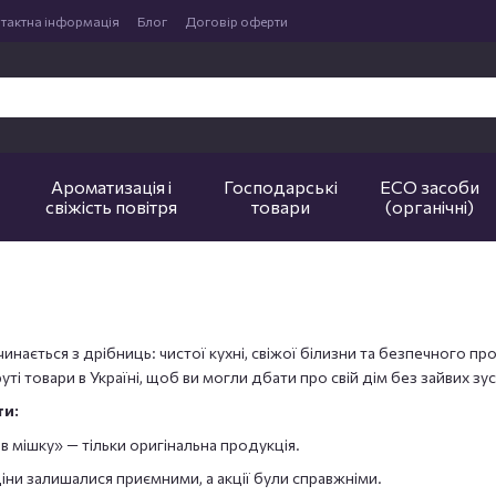
тактна інформація
Блог
Договір оферти
Ароматизація і
Господарські
ECO засоби
свіжість повітря
товари
(органічні)
инається з дрібниць: чистої кухні, свіжої білизни та безпечного 
уті товари в Україні, щоб ви могли дбати про свій дім без зайвих зу
ти:
 мішку» — тільки оригінальна продукція.
іни залишалися приємними, а акції були справжніми.