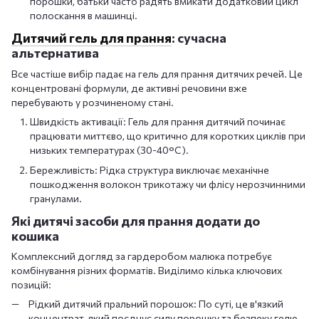
порошки, батьки часто радять вмикати додатковий цикл
полоскання в машинці.
Дитячий гель для прання
: сучасна
альтернатива
Все частіше вибір падає на гель для прання дитячих речей. Це
концентровані формули, де активні речовини вже
перебувають у розчиненому стані.
Швидкість активації: Гель для прання дитячий починає
працювати миттєво, що критично для коротких циклів при
низьких температурах (30-40°C).
Бережливість: Рідка структура виключає механічне
пошкодження волокон трикотажу чи флісу нерозчинними
гранулами.
Які дитячі засоби для прання додати до
кошика
Комплексний догляд за гардеробом малюка потребує
комбінування різних форматів. Виділимо кілька ключових
позицій:
Рідкий дитячий пральний порошок: По суті, це в'язкий
концентрат, який поєднує силу порошку та безпеку гелю.