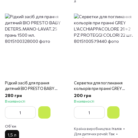
л
Рідкий засіб для прання
Серветки для поглинання
дитячий BIO PRESTO BABY
кольорів при пранні GREY
DETERS.MANO-LAVAT.25
L'ACCHIAPPACOLORE 20+2 PZ
280 грн
200 грн
прань 1500 мл.
PROTEGGI COLORI 22 шт.
В наявності
В наявності
Обʼєм
Країна виробництва
Італія
Для дитячих речей
Так
1,5 л