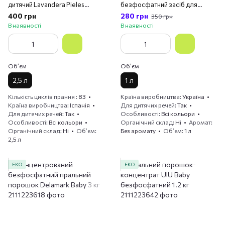
дитячий Lavandera Pieles
безфосфатний засіб для
Sensibles 2.49 л
прання DeLaMark Baby 1 л
400 грн
280 грн
350 грн
В наявності
В наявності
Обʼєм
Обʼєм
2,5 л
1 л
Кількість циклів прання
83
Країна виробництва
Україна
Країна виробництва
Іспанія
Для дитячих речей
Так
Для дитячих речей
Так
Особливості
Всі кольори
Особливості
Всі кольори
Органічний склад
Ні
Аромат
Органічний склад
Ні
Обʼєм
Без аромату
Обʼєм
1 л
2,5 л
ЕКО
ЕКО