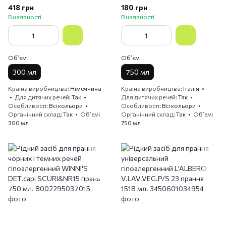
BEBE' CAPI DELICATI750 мл.
418 грн
180 грн
В наявності
В наявності
Обʼєм
Обʼєм
300 мл
750 мл
Країна виробництва
Німеччина
Країна виробництва
Італія
Для дитячих речей
Так
Для дитячих речей
Так
Особливості
Всі кольори
Особливості
Всі кольори
Органічний склад
Так
Обʼєм
Органічний склад
Так
Обʼєм
300 мл
750 мл