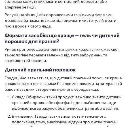
волокнах можуть викликати контактний дерматит або
алергічні реакції.
Розуміння різниці між порошковими та рідкими формами
дозволяє батькам не лише підтримувати чистоту, а й дбати
про здоров'я свого чада.
Формати засобів: що краще — гель чи дитячий
порошок для прання?
Ринок пропонує два основні напрямки, кожен з яких має свої
технологічні переваги залежно від типу забруднень та
властивостей тканини.
Дитячий пральний порошок
Традиційно вважається, що дитячий пральний порошок краще
справляється з органічними білковими плямами на натуральній
бавовні завдяки створенню лужного середовища.
Склад: Обираючи такий продукт, важливо знайти дитячий
пральний порошок без фосфатів, де пом'якшення води
відбувається за рахунок безпечних цитратів або цеолітів.
Вимивання: Тверді частки вимагають інтенсивного
полоскання, тому, аналізуючи відгуки про дитячі пральні