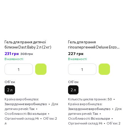
Гель для прання дитячої
Гель для прання
білизни Dast Baby 2 л (2 кг)
гіпоалергенний Deluxe Enzo
Sensitive 2 л
231 грн
227 грн
308 грн
В наявності
В наявності
Обʼєм
Обʼєм
2 л
2 л
Країна виробництва
Кількість циклів прання
50
Закордонне виробництво
Для
Країна виробництва
дитячих речей
Так
Закордонне виробництво
Для
Особливості
Всі кольори
дитячих речей
Так
Органічний склад
Ні
Обʼєм
2
Особливості
Всі кольори
л
Органічний склад
Ні
Обʼєм
2