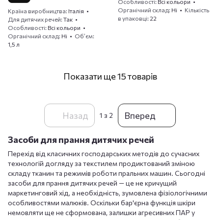
Особливості
Всі кольори
Органічний склад
Ні
Кількість
Країна виробництва
Італія
в упаковці
22
Для дитячих речей
Так
Особливості
Всі кольори
Органічний склад
Ні
Обʼєм
1,5 л
Показати ще 15 товарів
Назад
Вперед
1
з 2
Засоби для прання дитячих речей
Перехід від класичних господарських методів до сучасних
технологій догляду за текстилем продиктований зміною
складу тканин та режимів роботи пральних машин. Сьогодні
засоби для прання дитячих речей — це не кричущий
маркетинговий хід, а необхідність, зумовлена фізіологічними
особливостями малюків. Оскільки бар'єрна функція шкіри
немовляти ще не сформована, залишки агресивних ПАР у