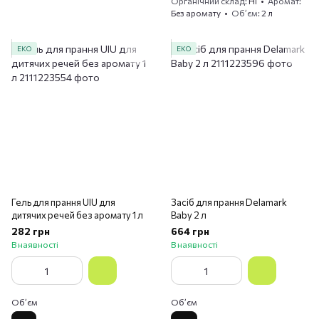
Органічний склад
Ні
Аромат
Без аромату
Обʼєм
2 л
ЕКО
ЕКО
Гель для прання UIU для
Засіб для прання Delamark
дитячих речей без аромату 1 л
Baby 2 л
282 грн
664 грн
В наявності
В наявності
Обʼєм
Обʼєм