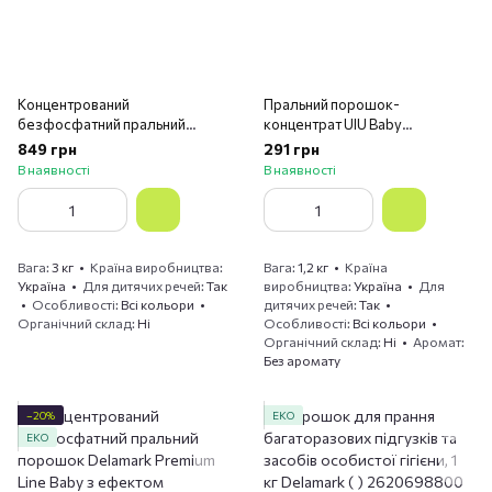
Концентрований
Пральний порошок-
безфосфатний пральний
концентрат UIU Baby
порошок Delamark Baby 3 кг
безфосфатний 1.2 кг
849 грн
291 грн
В наявності
В наявності
Вага
3 кг
Країна виробництва
Вага
1,2 кг
Країна
Україна
Для дитячих речей
Так
виробництва
Україна
Для
Особливості
Всі кольори
дитячих речей
Так
Органічний склад
Ні
Особливості
Всі кольори
Органічний склад
Ні
Аромат
Без аромату
−20%
ЕКО
ЕКО