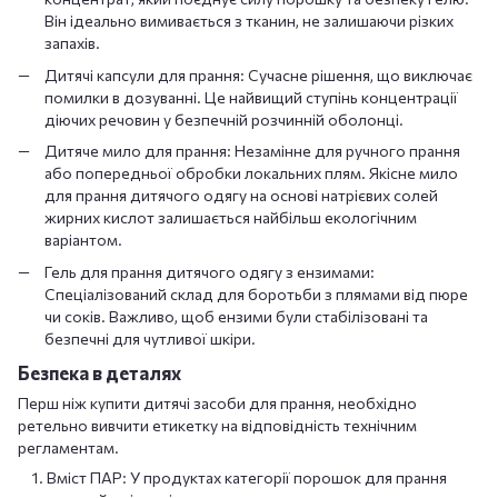
Він ідеально вимивається з тканин, не залишаючи різких
запахів.
Дитячі капсули для прання: Сучасне рішення, що виключає
помилки в дозуванні. Це найвищий ступінь концентрації
діючих речовин у безпечній розчинній оболонці.
Дитяче мило для прання: Незамінне для ручного прання
або попередньої обробки локальних плям. Якісне мило
для прання дитячого одягу на основі натрієвих солей
жирних кислот залишається найбільш екологічним
варіантом.
Гель для прання дитячого одягу з ензимами:
Спеціалізований склад для боротьби з плямами від пюре
чи соків. Важливо, щоб ензими були стабілізовані та
безпечні для чутливої шкіри.
Безпека в деталях
Перш ніж купити дитячі засоби для прання, необхідно
ретельно вивчити етикетку на відповідність технічним
регламентам.
Вміст ПАР: У продуктах категорії порошок для прання