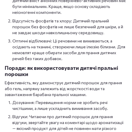
дитячий вміст аніонних поверхнево-активних речовин має
бути мінімальним. Краще, якщо основу складають
неіоногенні компоненти.
Відсутність фосфатів та хлору: Дитячий пральний
порошок без фосфатів не лише безпечний для шкіри, а й
не завдає шкоди навколишньому середовищу.
Оптичні відбілювачі: Ці речовини не вимиваються, а
осідають на тканині, створюючи лише ілюзію білизни. Для
немовлят краще обирати засоби для прання дитячих
речей без таких добавок.
Поради: як використовувати дитячі пральні
порошки
Ефективність, яку демонструє дитячий порошок для прання
або гель, напряму залежить від жорсткості води та
завантаження барабана пральної машини.
Дозування: Перевищення норми не зробить речі
чистішими, а лише ускладнить вимивання засобу.
Відгуки: Читаючи про дитячий порошок для прання
відгуки, звертайте увагу на коментарі щодо ароматизації
— якісний продукт для дітей не повинен мати різкого