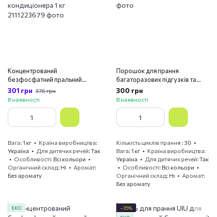
Концентрований
Порошок для прання
безфосфатний пральний
багаторазових підгузків та
порошок Delamark Premium
засобів особистої гігієни, 1 кг
301 грн
300 грн
376 грн
Line Baby з ефектом
Delamark ( )
В наявності
В наявності
кондиціонера 1 кг
Вага
1 кг
Країна виробництва
Кількість циклів прання
30
Україна
Для дитячих речей
Так
Вага
1 кг
Країна виробництва
Особливості
Всі кольори
Україна
Для дитячих речей
Так
Органічний склад
Ні
Аромат
Особливості
Всі кольори
Без аромату
Органічний склад
Ні
Аромат
Без аромату
ЕКО
−35%