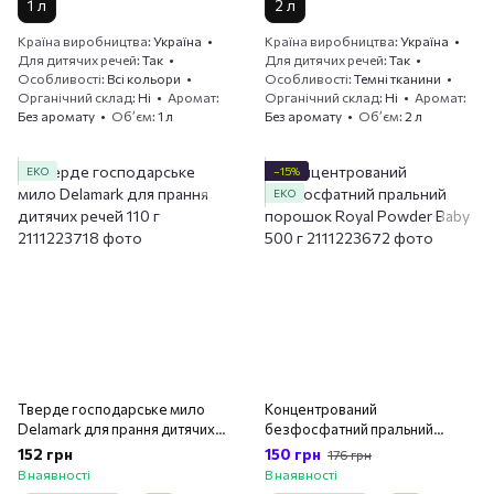
1 л
2 л
Країна виробництва
Україна
Країна виробництва
Україна
Для дитячих речей
Так
Для дитячих речей
Так
Особливості
Всі кольори
Особливості
Темні тканини
Органічний склад
Ні
Аромат
Органічний склад
Ні
Аромат
Без аромату
Обʼєм
1 л
Без аромату
Обʼєм
2 л
ЕКО
−15%
ЕКО
Тверде господарське мило
Концентрований
Delamark для прання дитячих
безфосфатний пральний
речей 110 г
порошок Royal Powder Baby
152 грн
150 грн
176 грн
500 г
В наявності
В наявності