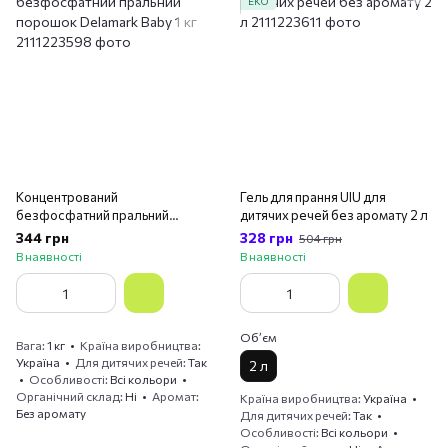
ЕКО
Концентрований
Гель для прання UIU для
безфосфатний пральний
дитячих речей без аромату 2 л
порошок Delamark Baby 1 кг
344 грн
328 грн
504 грн
В наявності
В наявності
Обʼєм
Вага
1 кг
Країна виробництва
Україна
Для дитячих речей
Так
2 л
Особливості
Всі кольори
Органічний склад
Ні
Аромат
Країна виробництва
Україна
Без аромату
Для дитячих речей
Так
Особливості
Всі кольори