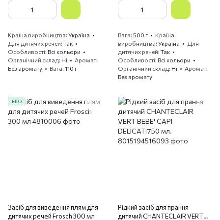
Країна виробництва
Україна
Вага
500 г
Країна
Для дитячих речей
Так
виробництва
Україна
Для
Особливості
Всі кольори
дитячих речей
Так
Органічний склад
Ні
Аромат
Особливості
Всі кольори
Без аромату
Вага
110 г
Органічний склад
Ні
Аромат
Без аромату
ЕКО
Засіб для виведення плям для
Рідкий засіб для прання
дитячих речей Frosch 300 мл
дитячий CHANTECLAIR VERT