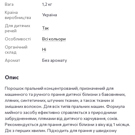
Вага
1,2 кг
Країна
Україна
виробництва
Для дитячих
Так
речей
Особливості
Всі кольори
Органічний
Ні
склад
Аромат
Без аромату
Опис
Порошок пральний концентрований, призначений для
машинного та ручного прання дитячої білизни з бавовняних,
лляних, синтетичних, штучних тканин, а також тканин зі
змішаних волокон. Для всіх типів пральних машин. Формула
мийного засобу ефективно справляється з природними
забрудненнями, плямами від дитячого харчування, соків.
Рекомендується для прання дитячої білизни з віку від 1 місяця.
Діє з перших хвилин. Підходить для прання у швидкому