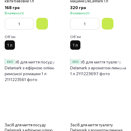
квіти бавовни 1 л
машини DeLaMark 1 л
168 грн
320 грн
В наявності
В наявності
Обʼєм
Обʼєм
1 л
1 л
ЕКО
ЕКО
Засіб для миття посуду
Засіб для миття туалету
Delamark з ефірною олією
Delamark з ароматом лимона 1