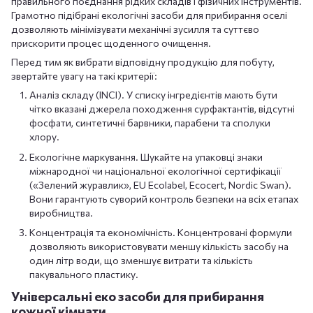
правильного поєднання рідких складів і фізичних інструментів.
Грамотно підібрані екологічні засоби для прибирання оселі
дозволяють мінімізувати механічні зусилля та суттєво
прискорити процес щоденного очищення.
Перед тим як вибрати відповідну продукцію для побуту,
звертайте увагу на такі критерії:
Аналіз складу (INCI). У списку інгредієнтів мають бути
чітко вказані джерела походження сурфактантів, відсутні
фосфати, синтетичні барвники, парабени та сполуки
хлору.
Екологічне маркування. Шукайте на упаковці знаки
міжнародної чи національної екологічної сертифікації
(«Зелений журавлик», EU Ecolabel, Ecocert, Nordic Swan).
Вони гарантують суворий контроль безпеки на всіх етапах
виробництва.
Концентрація та економічність. Концентровані формули
дозволяють використовувати меншу кількість засобу на
один літр води, що зменшує витрати та кількість
пакувального пластику.
Універсальні еко засоби для прибирання
кожної кімнати