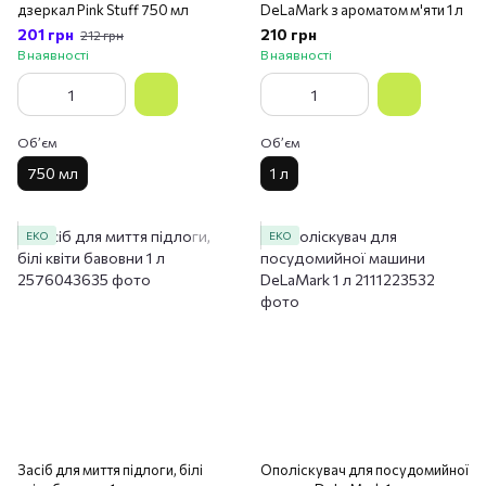
дзеркал Pink Stuff 750 мл
DeLaMark з ароматом м'яти 1 л
201 грн
210 грн
212 грн
В наявності
В наявності
Обʼєм
Обʼєм
750 мл
1 л
ЕКО
ЕКО
Засіб для миття підлоги, білі
Ополіскувач для посудомийної