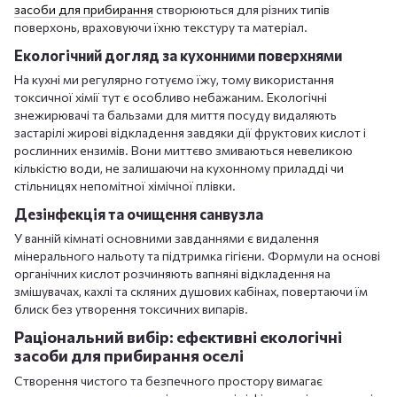
засоби для прибирання
створюються для різних типів
поверхонь, враховуючи їхню текстуру та матеріал.
Екологічний догляд за кухонними поверхнями
На кухні ми регулярно готуємо їжу, тому використання
токсичної хімії тут є особливо небажаним. Екологічні
знежирювачі та бальзами для миття посуду видаляють
застарілі жирові відкладення завдяки дії фруктових кислот і
рослинних ензимів. Вони миттєво змиваються невеликою
кількістю води, не залишаючи на кухонному приладді чи
стільницях непомітної хімічної плівки.
Дезінфекція та очищення санвузла
У ванній кімнаті основними завданнями є видалення
мінерального нальоту та підтримка гігієни. Формули на основі
органічних кислот розчиняють вапняні відкладення на
змішувачах, кахлі та скляних душових кабінах, повертаючи їм
блиск без утворення токсичних випарів.
Раціональний вибір: ефективні екологічні
засоби для прибирання оселі
Створення чистого та безпечного простору вимагає