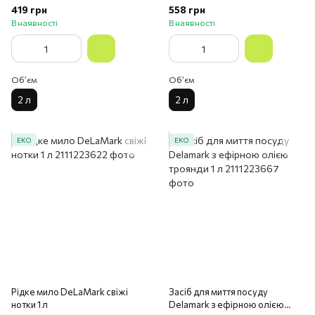
419 грн
558 грн
В наявності
В наявності
Обʼєм
Обʼєм
2 л
2 л
ЕКО
ЕКО
Рідке мило DeLaMark свіжі
Засіб для миття посуду
нотки 1 л
Delamark з ефірною олією