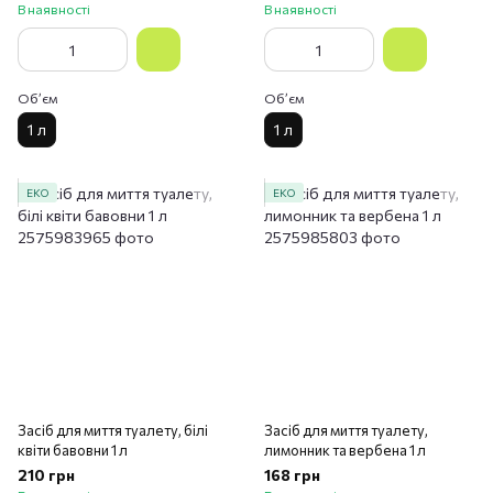
В наявності
В наявності
Обʼєм
Обʼєм
1 л
1 л
ЕКО
ЕКО
Засіб для миття туалету, білі
Засіб для миття туалету,
квіти бавовни 1 л
лимонник та вербена 1 л
210 грн
168 грн