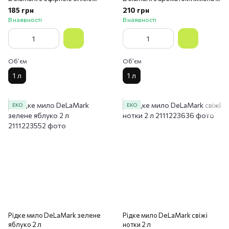
римської ромашки 1 л
л
185 грн
210 грн
В наявності
В наявності
Обʼєм
Обʼєм
1 л
1 л
ЕКО
ЕКО
Рідке мило DeLaMark зелене
Рідке мило DeLaMark свіжі
яблуко 2 л
нотки 2 л