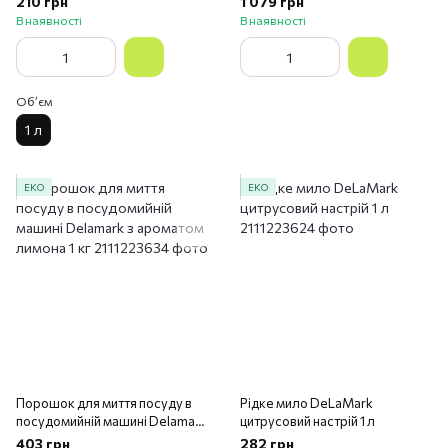
210 грн
1 079 грн
В наявності
В наявності
Обʼєм
1 л
ЕКО
ЕКО
Порошок для миття посуду в
Рідке мило DeLaMark
посудомийній машині Delamark
цитрусовий настрій 1 л
з ароматом лимона 1 кг
403 грн
282 грн