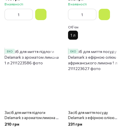
В наявності
В наявності
Обʼєм
1 л
ЕКО
ЕКО
Засіб для миття підлоги
Засіб для миття посуду
Delamark з ароматом лимона 1
Delamark з ефірною олією
л
африканського лимона 1 л
210 грн
231 грн