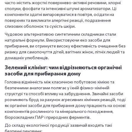
часто містить жорсткі поверхнево-активні речовини, хлорні
сполуки, фосфати та інтенсивні штучні ароматизатори. Ці
компоненти здатні випаровуватися в повітря, осідати на
поверхнях та викликати алергічні реакції, подразнення
слизових оболонок та сухість шкіри.
Чудовою альтернативою синтетичним складникам стали
натуральні формули. Використовуючи еко засоби для
прибирання, ви отримуєте високу ефективність очищення без
ризику для самопочуття дітей, вагітних жінок, літніх людей та
домашніх улюбленців.
Зелений клінінг: чим відрізняються органічні
засоби для прибирання дому
Головна відмінність між класичною побутовою хімією та
безпечними аналогами полягає у їхній фізико-хімічній
структурі та способі впливу на забруднення. Звичайні засоби
розчиняють бруд за рахунок агресивних хімічних реакцій, тоді
як органічні засоби для прибирання дому працюють на основі
компонентів рослинного та мінерального походження,
біорозкладних ПАР і природних ферментів.
До складу екологічної продукції зазвичай входять такі
безпечні речовини: