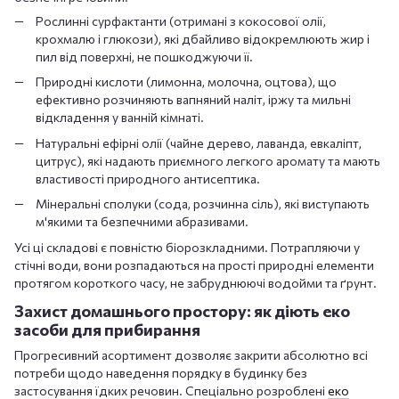
Рослинні сурфактанти (отримані з кокосової олії,
крохмалю і глюкози), які дбайливо відокремлюють жир і
пил від поверхні, не пошкоджуючи її.
Природні кислоти (лимонна, молочна, оцтова), що
ефективно розчиняють вапняний наліт, іржу та мильні
відкладення у ванній кімнаті.
Натуральні ефірні олії (чайне дерево, лаванда, евкаліпт,
цитрус), які надають приємного легкого аромату та мають
властивості природного антисептика.
Мінеральні сполуки (сода, розчинна сіль), які виступають
м'якими та безпечними абразивами.
Усі ці складові є повністю біорозкладними. Потрапляючи у
стічні води, вони розпадаються на прості природні елементи
протягом короткого часу, не забруднюючі водойми та ґрунт.
Захист домашнього простору: як діють еко
засоби для прибирання
Прогресивний асортимент дозволяє закрити абсолютно всі
потреби щодо наведення порядку в будинку без
застосування їдких речовин. Спеціально розроблені
еко