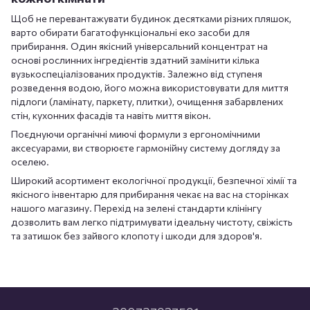
Щоб не перевантажувати будинок десятками різних пляшок,
варто обирати багатофункціональні еко засоби для
прибирання. Один якісний універсальний концентрат на
основі рослинних інгредієнтів здатний замінити кілька
вузькоспеціалізованих продуктів. Залежно від ступеня
розведення водою, його можна використовувати для миття
підлоги (ламінату, паркету, плитки), очищення забарвлених
стін, кухонних фасадів та навіть миття вікон.
Поєднуючи органічні миючі формули з ергономічними
аксесуарами, ви створюєте гармонійну систему догляду за
оселею.
Широкий асортимент екологічної продукції, безпечної хімії та
якісного інвентарю для прибирання чекає на вас на сторінках
нашого магазину. Перехід на зелені стандарти клінінгу
дозволить вам легко підтримувати ідеальну чистоту, свіжість
та затишок без зайвого клопоту і шкоди для здоров'я.