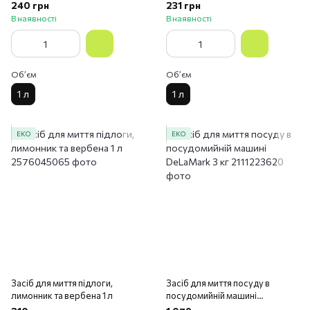
троянди 1 л
240 грн
231 грн
В наявності
В наявності
Обʼєм
Обʼєм
1 л
1 л
ЕКО
ЕКО
Засіб для миття підлоги,
Засіб для миття посуду в
лимонник та вербена 1 л
посудомийній машині
DeLaMark 3 кг