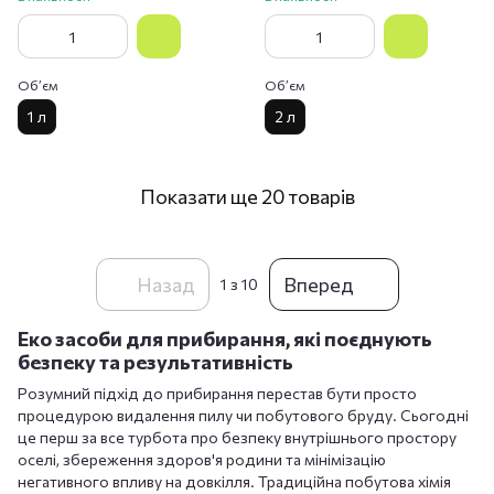
Обʼєм
Обʼєм
1 л
2 л
Показати ще 20 товарів
Назад
Вперед
1
з 10
Еко засоби для прибирання, які поєднують
безпеку та результативність
Розумний підхід до прибирання перестав бути просто
процедурою видалення пилу чи побутового бруду. Сьогодні
це перш за все турбота про безпеку внутрішнього простору
оселі, збереження здоров'я родини та мінімізацію
негативного впливу на довкілля. Традиційна побутова хімія