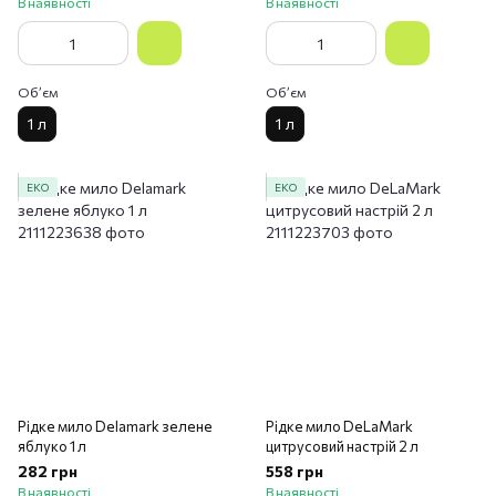
В наявності
В наявності
Обʼєм
Обʼєм
1 л
1 л
ЕКО
ЕКО
Рідке мило Delamark зелене
Рідке мило DeLaMark
яблуко 1 л
цитрусовий настрій 2 л
282 грн
558 грн
В наявності
В наявності