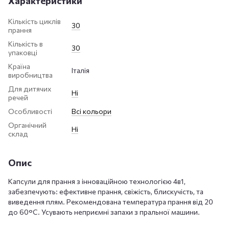
Характеристики
Кількість циклів
30
прання
Кількість в
30
упаковці
Країна
Італія
виробництва
Для дитячих
Ні
речей
Особливості
Всі кольори
Органічний
Ні
склад
Опис
Капсули для прання з інноваційною технологією 4в1,
забезпечують: ефективне прання, свіжість, блискучість, та
виведення плям. Рекомендована температура прання від 20
до 60°C. Усувають неприємні запахи з пральної машини.