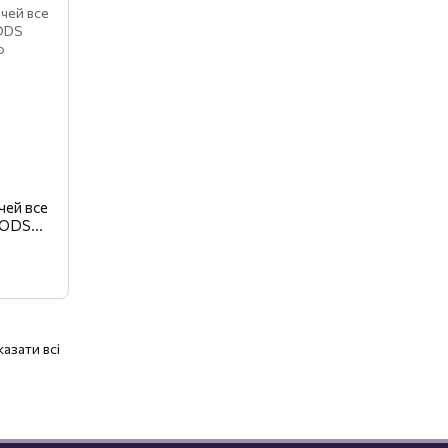
чей все
PODS
азати всі