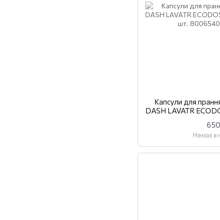
Капсули для пранн
DASH LAVATR ECODO
31
650
Немає в 