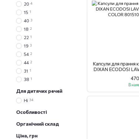
4
20
1
15
3
40
2
18
1
22
3
19
2
54
2
44
Капсули для прання 
DIXAN ECODOSI LAV
1
31
CO
470
1
38
В ная
Для дитячих речей
34
Ні
Особливості
Органічний склад
Ціна, грн