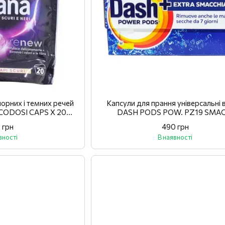
чорних і темних речей
Капсули для прання універсальні в
ECODOSI CAPS X 20
DASH PODS POW. PZ19 SMAC
ERO
 грн
490 грн
вності
В наявності