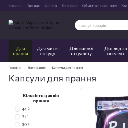
Перейти до основного контенту
Каталог
Про нас
Оплата
Доставка
Обмін та повернення
Кон
Для
Для миття
Для ванної
Догляд за
прання
посуду
та туалету
оселею
Головна
Для прання
Капсули для прання
Капсули для прання
Кількість циклів
прання
2
44
1
31
6
30