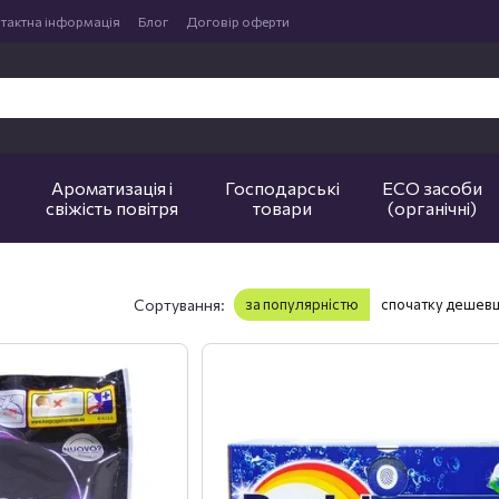
тактна інформація
Блог
Договір оферти
Ароматизація і
Господарські
ECO засоби
свіжість повітря
товари
(органічні)
Сортування:
за популярністю
спочатку дешев