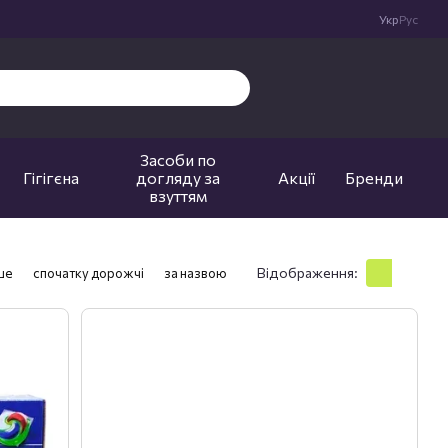
Укр
Рус
Засоби по
Гігігєна
догляду за
Акції
Бренди
взуттям
Відображення:
ше
спочатку дорожчі
за назвою