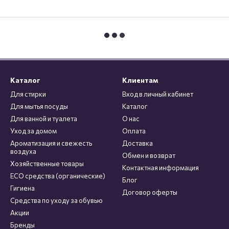
Каталог
Клиентам
Для стирки
Вход в личный кабинет
Для мытья посуды
Каталог
Для ванной и туалета
О нас
Уход за домом
Оплата
Ароматизация и свежесть
Доставка
воздуха
Обмен и возврат
Хозяйственные товары
Контактная информация
ECO средства (органические)
Блог
Гигиена
Договор оферты
Средства по уходу за обувью
Акции
Бренды