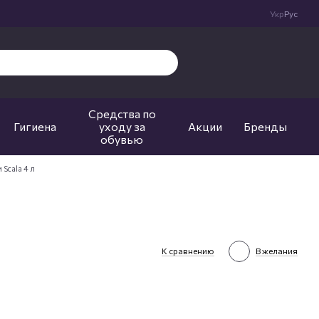
Укр
Рус
Средства по
Гигиена
уходу за
Акции
Бренды
обувью
 Scala 4 л
К сравнению
В желания