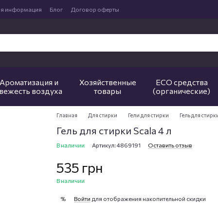
ая информация
Блог
Договор оферты
Ароматизация и
Хозяйственные
ECO средства
вежесть воздуха
товары
(органические)
Главная
Для стирки
Гели для стирки
Гель для стирки
Гель для стирки Scala 4 л
В наличии
Артикул: 4869191
Оставить отзыв
535 грн
В наличии
Войти
для отображения накопительной скидки
%