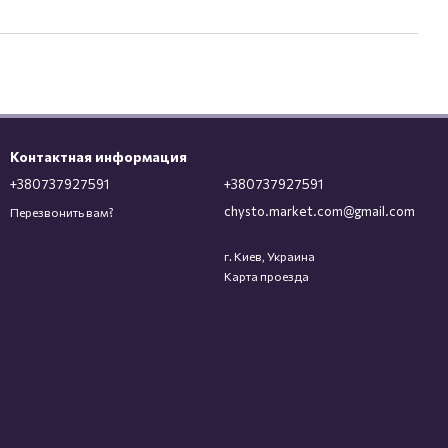
Контактная информация
+380737927591
+380737927591
chysto.market.com@gmail.com
Перезвонить вам?
г. Киев, Украина
Карта проезда