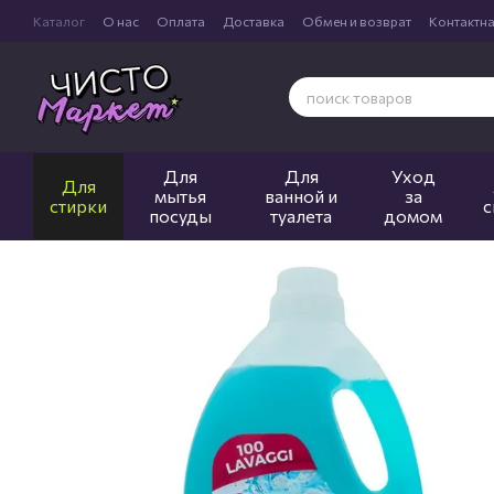
Перейти к основному контенту
Каталог
О нас
Оплата
Доставка
Обмен и возврат
Контактн
Для
Для
Уход
Для
мытья
ванной и
за
стирки
с
посуды
туалета
домом