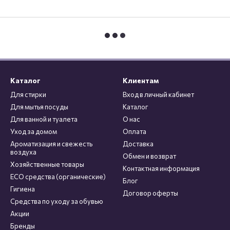
Каталог
Клиентам
Для стирки
Вход в личный кабинет
Для мытья посуды
Каталог
Для ванной и туалета
О нас
Уход за домом
Оплата
Ароматизация и свежесть
Доставка
воздуха
Обмен и возврат
Хозяйственные товары
Контактная информация
ECO средства (органические)
Блог
Гигиена
Договор оферты
Средства по уходу за обувью
Акции
Бренды