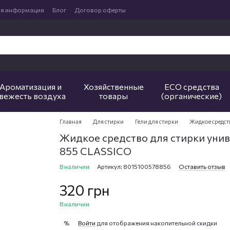
ая информация
Блог
Договор оферты
Ароматизация и
Хозяйственные
ECO средства
вежесть воздуха
товары
(органические)
Главная
Для стирки
Гели для стирки
Жидкое средст
Жидкое средство для стирки уни
855 CLASSICO
В наличии
Артикул: 8015100578856
Оставить отзыв
320 грн
В наличии
Войти
для отображения накопительной скидки
%