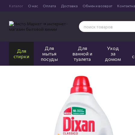
Перейти к основному контенту
Каталог
О нас
Оплата
Доставка
Обмен и возврат
Контактн
Для
Для
Уход
Для
мытья
ванной и
за
стирки
с
посуды
туалета
домом