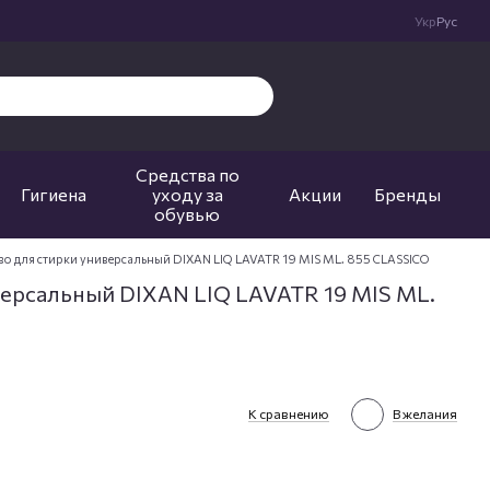
Укр
Рус
Средства по
Гигиена
уходу за
Акции
Бренды
обувью
во для стирки универсальный DIXAN LIQ LAVATR 19 MIS ML. 855 CLASSICO
версальный DIXAN LIQ LAVATR 19 MIS ML.
К сравнению
В желания