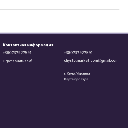
Контактная информация
+380737927591
+380737927591
chysto.market.com@gmail.com
Перезвонить вам?
г. Киев, Украина
Карта проезда