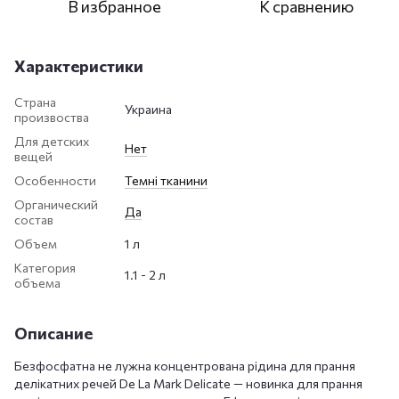
В избранное
К сравнению
Характеристики
Страна
Украина
произвоства
Для детских
Нет
вещей
Особенности
Темні тканини
Органический
Да
состав
Объем
1 л
Категория
1.1 - 2 л
объема
Описание
Безфосфатна не лужна концентрована рідина для прання
делікатних речей De La Mark Delicate — новинка для прання