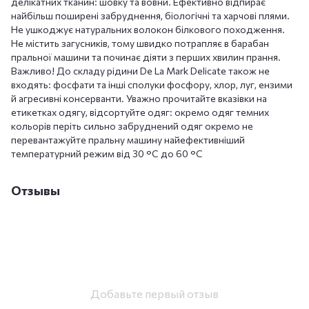
делікатних тканин: шовку та вовни. Ефективно відпирає
найбільш поширені забруднення, біологічні та харчові плями.
Не ушкоджує натуральних волокон білкового походження.
Не містить загусників, тому швидко потрапляє в барабан
пральної машини та починає діяти з перших хвилин прання.
Важливо! До складу рідини De La Mark Delicate також не
входять: фосфати та інші сполуки фосфору, хлор, луг, ензими
й агресивні консерванти. Уважно прочитайте вказівки на
етикетках одягу, відсортуйте одяг: окремо одяг темних
кольорів періть сильно забруднений одяг окремо не
перевантажуйте пральну машину найефективніший
температурний режим від 30 °C до 60 °C
Отзывы
Добавьте первый отзыв