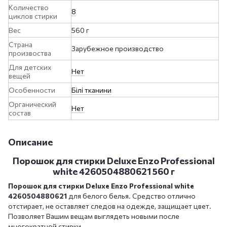
Количество
8
циклов стирки
Вес
560 г
Страна
Зарубежное производство
произвоства
Для детских
Нет
вещей
Особенности
Білі тканини
Органический
Нет
состав
Описание
Порошок для стирки Deluxe Enzo Professional
white 4260504880621 560 г
Порошок для стирки Deluxe Enzo Professional white
4260504880621
для белого белья. Средство отлично
отстирает, не оставляет следов на одежде, защищает цвет.
Позволяет Вашим вещам выглядеть новыми после
многократной стирки.