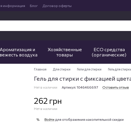
ая информация
Блог
Договор оферты
Ароматизация и
Хозяйственные
ECO средства
вежесть воздуха
товары
(органические)
Главная
Для стирки
Гели для стирки
Гель для стирки
Гель для стирки с фиксацией цвета 1
Нет в наличии
Артикул: 1046466697
Оставить отзыв
262 грн
Нет в наличии
Войти
для отображения накопительной скидки
%