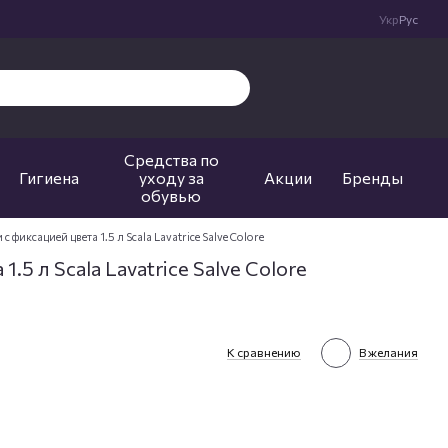
Укр
Рус
Средства по
Гигиена
уходу за
Акции
Бренды
обувью
 с фиксацией цвета 1.5 л Scala Lavatrice Salve Colore
.5 л Scala Lavatrice Salve Colore
К сравнению
В желания