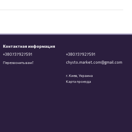
Контактная информация
+380737927591
+380737927591
chysto.market.com@gmail.com
Перезвонить вам?
г. Киев, Украина
Карта проезда