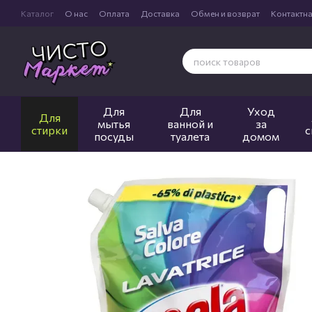
Перейти к основному контенту
Каталог
О нас
Оплата
Доставка
Обмен и возврат
Контактн
Для
Для
Уход
Для
мытья
ванной и
за
стирки
с
посуды
туалета
домом