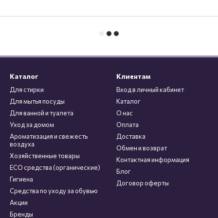
Каталог
Клиентам
Для стирки
Вход в личный кабинет
Для мытья посуды
Каталог
Для ванной и туалета
О нас
Уход за домом
Оплата
Ароматизация и свежесть
Доставка
воздуха
Обмен и возврат
Хозяйственные товары
Контактная информация
ECO средства (органические)
Блог
Гигиена
Договор оферты
Средства по уходу за обувью
Акции
Бренды