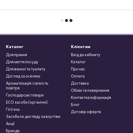
Каталог
Клієнтам
Для прання
Вхід до кабінету
Для миття посуду
Каталог
Для ванної та туалету
Про нас
Догляд за оселею
Оплата
Ароматизація і свіжість
Доставка
повітря
Обмін та повернення
Господарські товари
Контактна інформація
ECO засоби (органічні)
Блог
Гігігєна
Договір оферти
Засоби по догляду за взуттям
Акції
Бренди