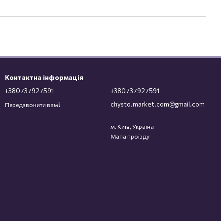
Контактна інформація
+380737927591
+380737927591
chysto.market.com@gmail.com
Передзвонити вам?
м. Київ, Україна
Мапа проїзду