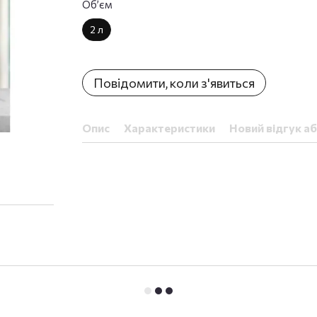
Обʼєм
2 л
Повідомити, коли з'явиться
Опис
Характеристики
Новий відгук а