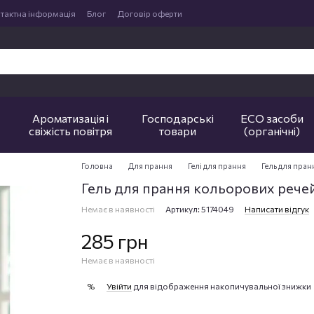
тактна інформація
Блог
Договір оферти
Ароматизація і
Господарські
ECO засоби
свіжість повітря
товари
(органічні)
Головна
Для прання
Гелі для прання
Гель для пран
Гель для прання кольорових речей 
Немає в наявності
Артикул: 5174049
Написати відгук
285 грн
Немає в наявності
Увійти
для відображення накопичувальної знижки
%