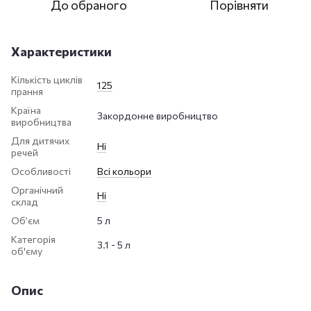
До обраного
Порівняти
Характеристики
Кількість циклів
125
прання
Країна
Закордонне виробництво
виробництва
Для дитячих
Ні
речей
Особливості
Всі кольори
Органічний
Ні
склад
Обʼєм
5 л
Категорія
3.1 - 5 л
об'єму
Опис