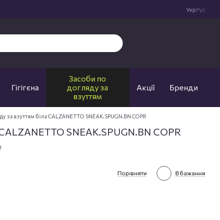
Укр
Рус
Засоби по
Гігігєна
догляду за
Акції
Бренди
взуттям
яду за взуттям біла CALZANETTO SNEAK.SPUGN.BN COPR
іла CALZANETTO SNEAK.SPUGN.BN COPR
к
Порівняти
В бажання