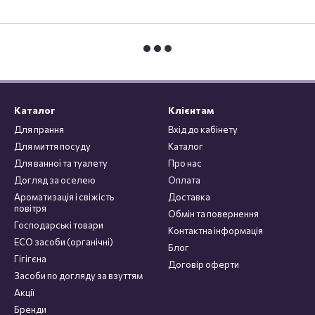
Каталог
Клієнтам
Для прання
Вхід до кабінету
Для миття посуду
Каталог
Для ванної та туалету
Про нас
Догляд за оселею
Оплата
Ароматизація і свіжість
Доставка
повітря
Обмін та повернення
Господарські товари
Контактна інформація
ECO засоби (органічні)
Блог
Гігігєна
Договір оферти
Засоби по догляду за взуттям
Акції
Бренди