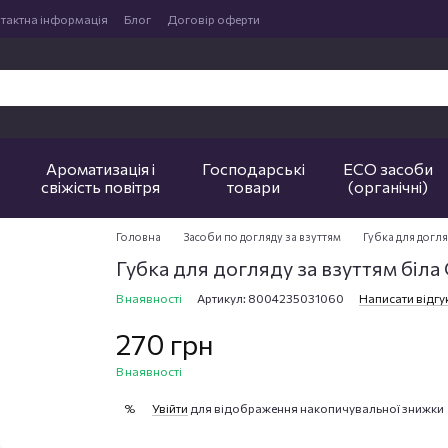
тактна інформація
Блог
Договір оферти
Ароматизація і
Господарські
ECO засоби
свіжість повітря
товари
(органічні)
Головна
Засоби по догляду за взуттям
Губка для догл
Губка для догляду за взуттям б
В наявності
Артикул: 8004235031060
Написати відгу
270 грн
В наявності
Увійти
для відображення накопичувальної знижки
%