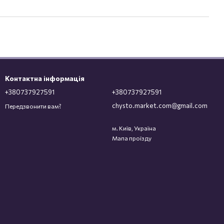
Контактна інформація
+380737927591
+380737927591
chysto.market.com@gmail.com
Передзвонити вам?
м. Київ, Україна
Мапа проїзду