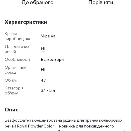
До обраного
Порівняти
Характеристики
Країна
Україна
виробництва
Для дитячих
Ні
речей
Особливості
Всі кольори
Органічний
Ні
склад
Обʼєм
4 л
Категорія
3.1 - 5 л
об'єму
Опис
Безфосфатна концентрована рідина для прання кольорових
речей Royal Powder Color — новинка для повсякденного