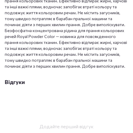
прання кольорових тканин. Ефективно відпирає жирні, харчові
та інші важкі плями, водночас запобігає втраті кольору та
подовжує життя кольоровим речам. Не містить загусників,
тому швидко потрапляє в барабан пральної машини та
починає діяти з перших хвилин прання. Добре виполіскувати.
Безфосфатна концентрована рідина для прання кольорових
речей Royal Powder Color — новинка для повсякденного
прання кольорових тканин. Ефективно відпирає жирні, харчові
та інші важкі плями, водночас запобігає втраті кольору та
подовжує життя кольоровим речам. Не містить загусників,
тому швидко потрапляє в барабан пральної машини та
починає діяти з перших хвилин прання. Добре виполіскувати.
Відгуки
Додайте перший відгук