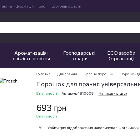
тактна інформація
Блог
Договір оферти
Ароматизація і
Господарські
ECO засоби
свіжість повітря
товари
(органічні)
Головна
Для прання
Пральні порошки
Порошок для
Порошок для прання універсальний
В наявності
Артикул: 4810008
Написати відгук
693 грн
В наявності
Увійти
для відображення накопичувальної знижки
%