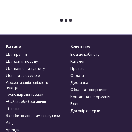
Каталог
Клієнтам
Для прання
Вхід до кабінету
Для миття посуду
Каталог
Для ванної та туалету
Про нас
Догляд за оселею
Оплата
Ароматизація і свіжість
Доставка
повітря
Обмін та повернення
Господарські товари
Контактна інформація
ECO засоби (органічні)
Блог
Гігігєна
Договір оферти
Засоби по догляду за взуттям
Акції
Бренди