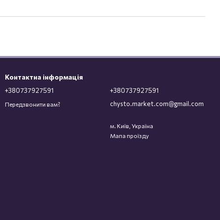
Контактна інформація
+380737927591
+380737927591
chysto.market.com@gmail.com
Передзвонити вам?
м. Київ, Україна
Мапа проїзду