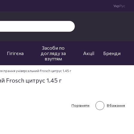
Укр
Рус
Засоби по
Гігігєна
догляду за
Акції
Бренди
взуттям
 прання універсальний Frosch цитрус 1.45 г
 Frosch цитрус 1.45 г
Порівняти
В бажання